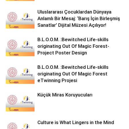
Uluslararası Çocuklardan Dünyaya
Anlamlı Bir Mesaj: ‘Barış İçin Birleşmiş
Sanatlar’ Dijital Müzesi Açılıyor!
B.L.O.O.M. :Bewitched Life-skills
originating Out Of Magic Forest-
Project Poster Design
B.L.O.O.M. :Bewitched Life-skills
originating Out Of Magic Forest
eTwinning Projesi
Küçük Miras Koruyucuları
Culture is What Lingers in the Mind