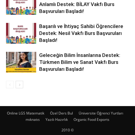
Anlamlı Destek: BİLAY Vakfı Burs
Başvuruları Başladı!
Başarılı ve İhtiyaç Sahibi Öğrencilere
Destek: Nesil Vakfı Burs Başvuruları
Başladı!
Geleceğin Bilim İnsanlarına Destek:
Türkmen Bilim ve Sanat Vakfı Burs
Başvuruları Başladı!
Online LGS Matematik
Özel Ders Bul
Üniversite Öğrenci Yurtları
mıknatıs
Yazılı Hazırlık
Organic Food Exports
2010 ©