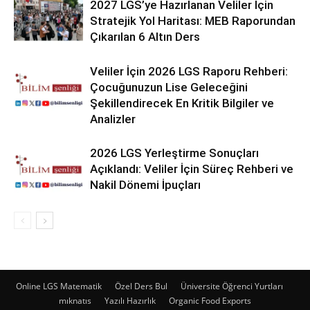
2027 LGS’ye Hazırlanan Veliler İçin
Stratejik Yol Haritası: MEB Raporundan
Çıkarılan 6 Altın Ders
Veliler İçin 2026 LGS Raporu Rehberi:
Çocuğunuzun Lise Geleceğini
Şekillendirecek En Kritik Bilgiler ve
Analizler
2026 LGS Yerleştirme Sonuçları
Açıklandı: Veliler İçin Süreç Rehberi ve
Nakil Dönemi İpuçları
Online LGS Matematik
Özel Ders Bul
Üniversite Öğrenci Yurtları
mıknatıs
Yazılı Hazırlık
Organic Food Exports