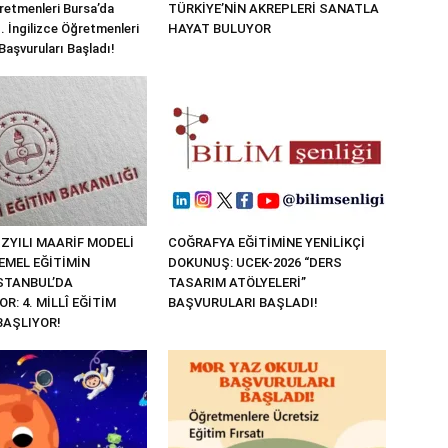
ğretmenleri Bursa’da
TÜRKİYE’NİN AKREPLERİ SANATLA
I. İngilizce Öğretmenleri
HAYAT BULUYOR
Başvuruları Başladı!
ZYILI MAARİF MODELİ
COĞRAFYA EĞİTİMİNE YENİLİKÇİ
EMEL EĞİTİMİN
DOKUNUŞ: UCEK-2026 “DERS
İSTANBUL’DA
TASARIM ATÖLYELERİ”
R: 4. MİLLÎ EĞİTİM
BAŞVURULARI BAŞLADI!
BAŞLIYOR!