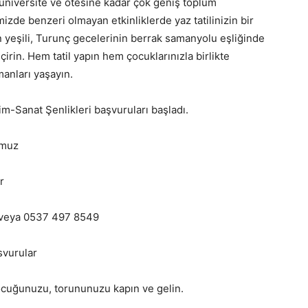
 üniversite ve ötesine kadar çok geniş toplum
mizde benzeri olmayan etkinliklerde yaz tatilinizin bir
n yeşili, Turunç gecelerinin berrak samanyolu eşliğinde
eçirin. Hem tatil yapın hem çocuklarınızla birlikte
manları yaşayın.
m-Sanat Şenlikleri başvuruları başladı.
mmuz
r
) veya 0537 497 8549
svurular
 Çocuğunuzu, torununuzu kapın ve gelin.