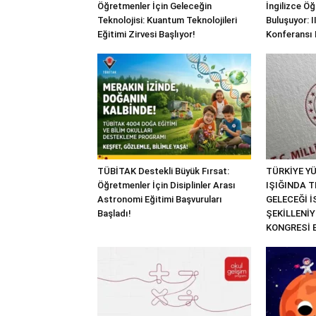
Öğretmenler İçin Geleceğin
İngilizce Ö
Teknolojisi: Kuantum Teknolojileri
Buluşuyor: I
Eğitimi Zirvesi Başlıyor!
Konferansı 
TÜBİTAK Destekli Büyük Fırsat:
TÜRKİYE YÜ
Öğretmenler İçin Disiplinler Arası
IŞIĞINDA T
Astronomi Eğitimi Başvuruları
GELECEĞİ 
Başladı!
ŞEKİLLENİYO
KONGRESİ 