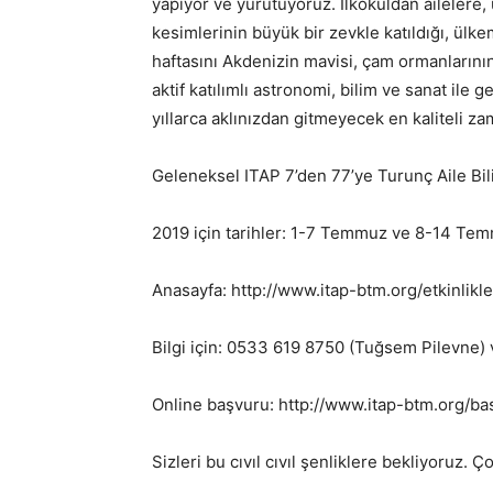
yapıyor ve yürütüyoruz. İlkokuldan ailelere,
kesimlerinin büyük bir zevkle katıldığı, ülke
haftasını Akdenizin mavisi, çam ormanlarını
aktif katılımlı astronomi, bilim ve sanat ile g
yıllarca aklınızdan gitmeyecek en kaliteli za
Geleneksel ITAP 7’den 77’ye Turunç Aile Bili
2019 için tarihler: 1-7 Temmuz ve 8-14 Te
Anasayfa: http://www.itap-btm.org/etkinlikle
Bilgi için: 0533 619 8750 (Tuğsem Pilevne
Online başvuru: http://www.itap-btm.org/ba
Sizleri bu cıvıl cıvıl şenliklere bekliyoruz.