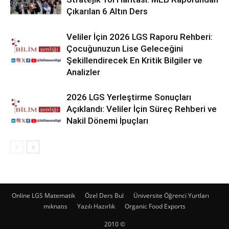
Çıkarılan 6 Altın Ders
Veliler İçin 2026 LGS Raporu Rehberi:
Çocuğunuzun Lise Geleceğini
Şekillendirecek En Kritik Bilgiler ve
Analizler
2026 LGS Yerleştirme Sonuçları
Açıklandı: Veliler İçin Süreç Rehberi ve
Nakil Dönemi İpuçları
Online LGS Matematik
Özel Ders Bul
Üniversite Öğrenci Yurtları
mıknatıs
Yazılı Hazırlık
Organic Food Exports
2010 ©