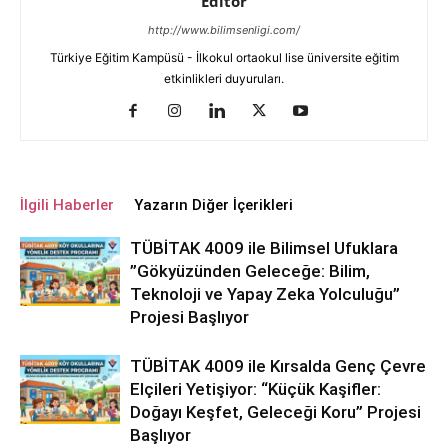
Editör
http://www.bilimsenligi.com/
Türkiye Eğitim Kampüsü - İlkokul ortaokul lise üniversite eğitim
etkinlikleri duyuruları.
İlgili Haberler
Yazarın Diğer İçerikleri
TÜBİTAK 4009 ile Bilimsel Ufuklara
”Gökyüzünden Geleceğe: Bilim,
Teknoloji ve Yapay Zeka Yolculuğu”
Projesi Başlıyor
TÜBİTAK 4009 ile Kırsalda Genç Çevre
Elçileri Yetişiyor: “Küçük Kaşifler:
Doğayı Keşfet, Geleceği Koru” Projesi
Başlıyor