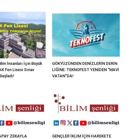
lim İnsanları İçin Büyük
GÖKYÜZÜNDEN DENİZLERİN DERİN
K Fen Lisesi Sınav
LİĞİNE: TEKNOFEST YENİDEN “MAVİ
Başladı!
VATAN”DA!
APAY ZEKAYLA
GENÇLER İKLİM İÇİN HAREKETE