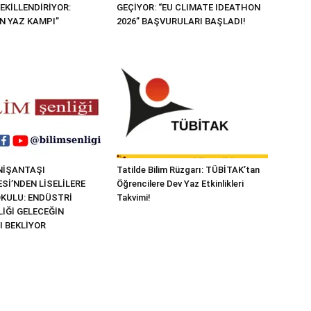
EKİLLENDİRİYOR:
GEÇİYOR: “EU CLIMATE IDEATHON
N YAZ KAMPI”
2026” BAŞVURULARI BAŞLADI!
NİŞANTAŞI
Tatilde Bilim Rüzgarı: TÜBİTAK’tan
Sİ’NDEN LİSELİLERE
Öğrencilere Dev Yaz Etkinlikleri
OKULU: ENDÜSTRİ
Takvimi!
İĞİ GELECEĞİN
I BEKLİYOR