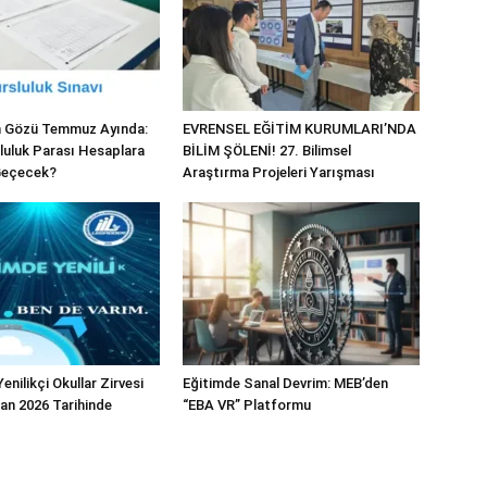
in Gözü Temmuz Ayında:
EVRENSEL EĞİTİM KURUMLARI’NDA
luluk Parası Hesaplara
BİLİM ŞÖLENİ! 27. Bilimsel
Geçecek?
Araştırma Projeleri Yarışması
enilikçi Okullar Zirvesi
Eğitimde Sanal Devrim: MEB’den
ran 2026 Tarihinde
“EBA VR” Platformu