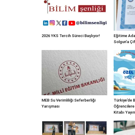
2026 YKS Tercih Süreci Başlıyor!
Eğitime Ada
Solgun’a Çi
MEB Su Verimliliği Seferberliği
Türkiye’de B
Yarışması
Öğrencilere 
Kitabı Yayı