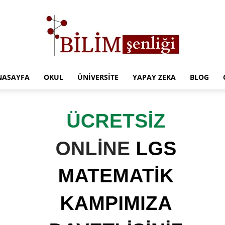
NASAYFA
OKUL
ÜNIVERSITE
YAPAY ZEKA
BLOG
Türkiye
Eğitim
Kampüsü