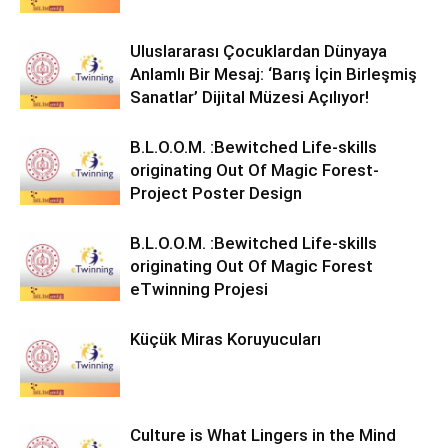
Uluslararası Çocuklardan Dünyaya
Anlamlı Bir Mesaj: ‘Barış İçin Birleşmiş
Sanatlar’ Dijital Müzesi Açılıyor!
B.L.O.O.M. :Bewitched Life-skills
originating Out Of Magic Forest-
Project Poster Design
B.L.O.O.M. :Bewitched Life-skills
originating Out Of Magic Forest
eTwinning Projesi
Küçük Miras Koruyucuları
Culture is What Lingers in the Mind