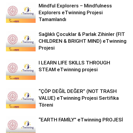
Mindful Explorers – Mindfulness
Explorers eTwinning Projesi
Tamamlandı
Sağlıklı Çocuklar & Parlak Zihinler (FIT
CHILDREN & BRIGHT MIND) eTwinning
Projesi
I LEARN LIFE SKILLS THROUGH
STEAM eTwinning projesi
“ÇÖP DEĞİL DEĞER” (NOT TRASH
VALUE) eTwinning Projesi Sertifika
Töreni
“EARTH FAMİLY” eTwinning PROJESİ