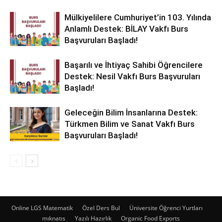
Mülkiyelilere Cumhuriyet’in 103. Yılında
Anlamlı Destek: BİLAY Vakfı Burs
Başvuruları Başladı!
Başarılı ve İhtiyaç Sahibi Öğrencilere
Destek: Nesil Vakfı Burs Başvuruları
Başladı!
Geleceğin Bilim İnsanlarına Destek:
Türkmen Bilim ve Sanat Vakfı Burs
Başvuruları Başladı!
Online LGS Matematik
Özel Ders Bul
Üniversite Öğrenci Yurtları
mıknatıs
Yazılı Hazırlık
Organic Food Exports