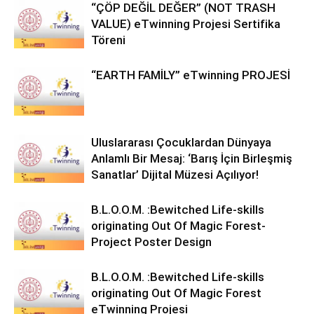
“ÇÖP DEĞİL DEĞER” (NOT TRASH
VALUE) eTwinning Projesi Sertifika
Töreni
“EARTH FAMİLY” eTwinning PROJESİ
Uluslararası Çocuklardan Dünyaya
Anlamlı Bir Mesaj: ‘Barış İçin Birleşmiş
Sanatlar’ Dijital Müzesi Açılıyor!
B.L.O.O.M. :Bewitched Life-skills
originating Out Of Magic Forest-
Project Poster Design
B.L.O.O.M. :Bewitched Life-skills
originating Out Of Magic Forest
eTwinning Projesi