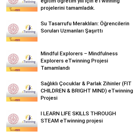
eğitim öğretim yılı için eTwinning
projelerini tamamladık.
Su Tasarrufu Meraklıları: Öğrencilerin
Soruları Uzmanları Şaşırttı
Mindful Explorers – Mindfulness
Explorers eTwinning Projesi
Tamamlandı
Sağlıklı Çocuklar & Parlak Zihinler (FIT
CHILDREN & BRIGHT MIND) eTwinning
Projesi
I LEARN LIFE SKILLS THROUGH
STEAM eTwinning projesi