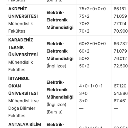
AKDENİZ
75+2+0+0+0
66.161
Elektrik-
ÜNİVERSİTESİ
75+2
71.059
Elektronik
Mühendislik
70+2
77.124
Mühendisliği
Fakültesi
70+2
70.900
KARADENİZ
Elektrik-
60+2+0+0+0
66.732
TEKNİK
Elektronik
60+2
71.079
ÜNİVERSİTESİ
Mühendisliği
50+2
76.012
Mühendislik
(İngilizce)
50+2
72.500
Fakültesi
İSTANBUL
Elektrik-
OKAN
4+0+1+0+1
67.120
Elektronik
ÜNİVERSİTESİ
3+0
54.886
Mühendisliği
Mühendislik ve
3+0
67.461
(İngilizce)
Doğa Bilimleri
—
—
(Burslu)
Fakültesi
ANTALYA BİLİM
Elektrik-