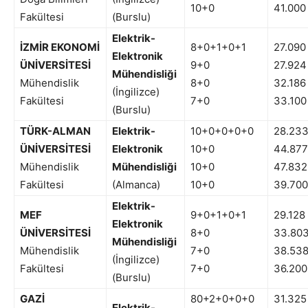
10+0
41.000
Fakültesi
(Burslu)
Elektrik-
İZMİR EKONOMİ
8+0+1+0+1
27.090
Elektronik
ÜNİVERSİTESİ
9+0
27.924
Mühendisliği
Mühendislik
8+0
32.186
(İngilizce)
Fakültesi
7+0
33.100
(Burslu)
TÜRK-ALMAN
Elektrik-
10+0+0+0+0
28.23
ÜNİVERSİTESİ
Elektronik
10+0
44.877
Mühendislik
Mühendisliği
10+0
47.832
Fakültesi
(Almanca)
10+0
39.700
Elektrik-
MEF
9+0+1+0+1
29.128
Elektronik
ÜNİVERSİTESİ
8+0
33.80
Mühendisliği
Mühendislik
7+0
38.53
(İngilizce)
Fakültesi
7+0
36.200
(Burslu)
GAZİ
80+2+0+0+0
31.325
Elektrik-