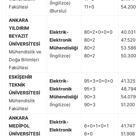
(İngilizce)
Fakültesi
11+0
54.200
(Burslu)
ANKARA
YILDIRIM
Elektrik-
80+2+0+0+0
40.031
BEYAZIT
Elektronik
80+2
47.520
ÜNİVERSİTESİ
Mühendisliği
80+2
53.586
Mühendislik ve
(İngilizce)
80+2
50.300
Doğa Bilimleri
Fakültesi
ESKİŞEHİR
Elektrik-
95+3+0+0+0
41.325
TEKNİK
Elektronik
95+3
48.79
ÜNİVERSİTESİ
Mühendisliği
90+3
54.079
Mühendislik
(İngilizce)
90+3
51.200
Fakültesi
ANKARA
Elektrik-
MEDİPOL
6+0+1+0+1
41.747
Elektronik
ÜNİVERSİTESİ
6+0
51.908