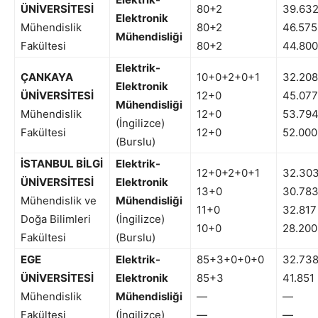
ÜNİVERSİTESİ
80+2
39.63
Elektronik
Mühendislik
80+2
46.575
Mühendisliği
Fakültesi
80+2
44.800
Elektrik-
ÇANKAYA
10+0+2+0+1
32.208
Elektronik
ÜNİVERSİTESİ
12+0
45.077
Mühendisliği
Mühendislik
12+0
53.79
(İngilizce)
Fakültesi
12+0
52.000
(Burslu)
İSTANBUL BİLGİ
Elektrik-
12+0+2+0+1
32.30
ÜNİVERSİTESİ
Elektronik
13+0
30.78
Mühendislik ve
Mühendisliği
11+0
32.817
Doğa Bilimleri
(İngilizce)
10+0
28.200
Fakültesi
(Burslu)
EGE
Elektrik-
85+3+0+0+0
32.73
ÜNİVERSİTESİ
Elektronik
85+3
41.851
Mühendislik
Mühendisliği
—
—
Fakültesi
(İngilizce)
—
—