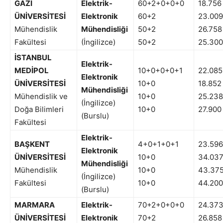
GAZİ
Elektrik-
60+2+0+0+0
18.756
ÜNİVERSİTESİ
Elektronik
60+2
23.009
Mühendislik
Mühendisliği
50+2
26.758
Fakültesi
(İngilizce)
50+2
25.300
İSTANBUL
Elektrik-
MEDİPOL
10+0+0+0+1
22.085
Elektronik
ÜNİVERSİTESİ
10+0
18.852
Mühendisliği
Mühendislik ve
10+0
25.238
(İngilizce)
Doğa Bilimleri
10+0
27.900
(Burslu)
Fakültesi
Elektrik-
BAŞKENT
4+0+1+0+1
23.596
Elektronik
ÜNİVERSİTESİ
10+0
34.03
Mühendisliği
Mühendislik
10+0
43.37
(İngilizce)
Fakültesi
10+0
44.200
(Burslu)
MARMARA
Elektrik-
70+2+0+0+0
24.37
ÜNİVERSİTESİ
Elektronik
70+2
26.858