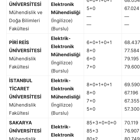
6+0+1+0+1
68.054
ÜNİVERSİTESİ
Elektronik
5+0
67.024
Mühendislik ve
Mühendisliği
—
—
Doğa Bilimleri
(İngilizce)
—
—
Fakültesi
(Burslu)
Elektrik-
PİRİ REİS
6+0+1+0+1
68.43
Elektronik
ÜNİVERSİTESİ
8+0
77.584
Mühendisliği
Mühendislik
6+0
79.195
(İngilizce)
Fakültesi
7+0
79.600
(Burslu)
İSTANBUL
Elektrik-
8+0+1+0+1
69.590
TİCARET
Elektronik
8+0
67.196
ÜNİVERSİTESİ
Mühendisliği
7+0
67.355
Mühendislik
(İngilizce)
5+0
57.300
Fakültesi
(Burslu)
SAKARYA
85+3+0+0+0
70.119
Elektrik-
ÜNİVERSİTESİ
85+3
76.907
Elektronik
Mühendislik
80+2
80.749