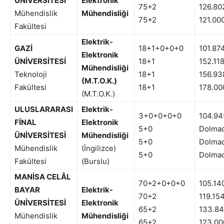
ÜNİVERSİTESİ
Elektronik
75+2
126.80
Mühendislik
Mühendisliği
75+2
121.00
Fakültesi
Elektrik-
GAZİ
18+1+0+0+0
101.87
Elektronik
ÜNİVERSİTESİ
18+1
152.11
Mühendisliği
Teknoloji
18+1
156.93
(M.T.O.K.)
Fakültesi
18+1
178.00
(M.T.O.K.)
ULUSLARARASI
Elektrik-
3+0+0+0+0
104.94
FİNAL
Elektronik
5+0
Dolmad
ÜNİVERSİTESİ
Mühendisliği
5+0
Dolmad
Mühendislik
(İngilizce)
5+0
Dolmad
Fakültesi
(Burslu)
MANİSA CELÂL
70+2+0+0+0
105.14
BAYAR
Elektrik-
70+2
119.15
ÜNİVERSİTESİ
Elektronik
65+2
133.8
Mühendislik
Mühendisliği
65+2
123.00