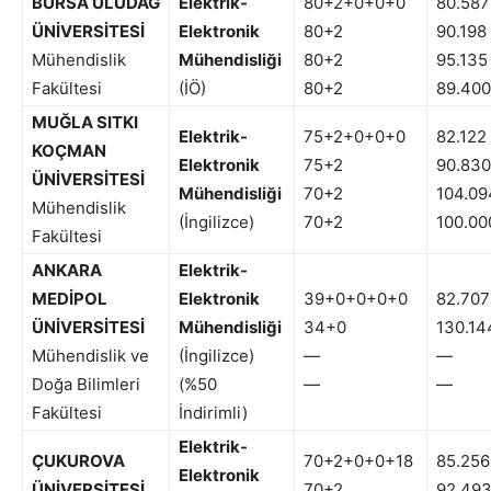
BURSA ULUDAĞ
Elektrik-
80+2+0+0+0
80.587
ÜNİVERSİTESİ
Elektronik
80+2
90.198
Mühendislik
Mühendisliği
80+2
95.135
Fakültesi
(İÖ)
80+2
89.400
MUĞLA SITKI
Elektrik-
75+2+0+0+0
82.122
KOÇMAN
Elektronik
75+2
90.830
ÜNİVERSİTESİ
Mühendisliği
70+2
104.09
Mühendislik
(İngilizce)
70+2
100.00
Fakültesi
ANKARA
Elektrik-
MEDİPOL
Elektronik
39+0+0+0+0
82.707
ÜNİVERSİTESİ
Mühendisliği
34+0
130.14
Mühendislik ve
(İngilizce)
—
—
Doğa Bilimleri
(%50
—
—
Fakültesi
İndirimli)
Elektrik-
ÇUKUROVA
70+2+0+0+18
85.256
Elektronik
ÜNİVERSİTESİ
70+2
92.49