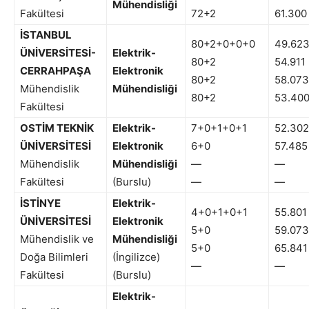
Mühendisliği
Fakültesi
72+2
61.300
İSTANBUL
80+2+0+0+0
49.62
ÜNİVERSİTESİ-
Elektrik-
80+2
54.911
CERRAHPAŞA
Elektronik
80+2
58.073
Mühendislik
Mühendisliği
80+2
53.40
Fakültesi
OSTİM TEKNİK
Elektrik-
7+0+1+0+1
52.302
ÜNİVERSİTESİ
Elektronik
6+0
57.485
Mühendislik
Mühendisliği
—
—
Fakültesi
(Burslu)
—
—
İSTİNYE
Elektrik-
4+0+1+0+1
55.801
ÜNİVERSİTESİ
Elektronik
5+0
59.073
Mühendislik ve
Mühendisliği
5+0
65.841
Doğa Bilimleri
(İngilizce)
—
—
Fakültesi
(Burslu)
Elektrik-