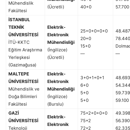
Mühendislik
(Ücretli)
40+0
57.700
Fakültesi
İSTANBUL
TEKNİK
Elektrik-
25+0+0+0+0
48.48
ÜNİVERSİTESİ
Elektronik
20+0
78.44
İTÜ-KKTC
Mühendisliği
15+0
Dolmad
Eğitim Araştırma
(İngilizce)
—
—
Yerleşkesi
(Ücretli)
(Gazimağusa)
MALTEPE
Elektrik-
3+0+1+0+1
48.69
ÜNİVERSİTESİ
Elektronik
6+0
54.34
Mühendislik ve
Mühendisliği
5+0
59.739
Doğa Bilimleri
(İngilizce)
5+0
59.100
Fakültesi
(Burslu)
GAZİ
75+2+0+0+0
49.39
Elektrik-
ÜNİVERSİTESİ
75+2
56.390
Elektronik
Teknoloji
72+2
62.33