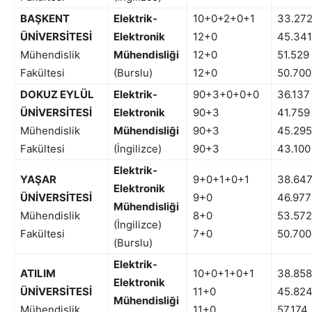
BAŞKENT
Elektrik-
10+0+2+0+1
33.27
ÜNİVERSİTESİ
Elektronik
12+0
45.341
Mühendislik
Mühendisliği
12+0
51.529
Fakültesi
(Burslu)
12+0
50.700
DOKUZ EYLÜL
Elektrik-
90+3+0+0+0
36.137
ÜNİVERSİTESİ
Elektronik
90+3
41.759
Mühendislik
Mühendisliği
90+3
45.295
Fakültesi
(İngilizce)
90+3
43.100
Elektrik-
YAŞAR
9+0+1+0+1
38.64
Elektronik
ÜNİVERSİTESİ
9+0
46.977
Mühendisliği
Mühendislik
8+0
53.572
(İngilizce)
Fakültesi
7+0
50.700
(Burslu)
Elektrik-
ATILIM
10+0+1+0+1
38.858
Elektronik
ÜNİVERSİTESİ
11+0
45.82
Mühendisliği
Mühendislik
11+0
57.174