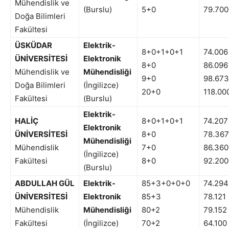
Mühendislik ve
(Burslu)
5+0
79.700
Doğa Bilimleri
Fakültesi
ÜSKÜDAR
Elektrik-
8+0+1+0+1
74.006
ÜNİVERSİTESİ
Elektronik
8+0
86.096
Mühendislik ve
Mühendisliği
9+0
98.673
Doğa Bilimleri
(İngilizce)
20+0
118.00
Fakültesi
(Burslu)
Elektrik-
HALİÇ
8+0+1+0+1
74.207
Elektronik
ÜNİVERSİTESİ
8+0
78.367
Mühendisliği
Mühendislik
7+0
86.360
(İngilizce)
Fakültesi
8+0
92.200
(Burslu)
ABDULLAH GÜL
Elektrik-
85+3+0+0+0
74.294
ÜNİVERSİTESİ
Elektronik
85+3
78.121
Mühendislik
Mühendisliği
80+2
79.152
Fakültesi
(İngilizce)
70+2
64.100