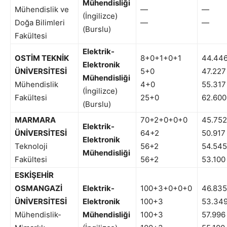
Mühendisliği
Mühendislik ve
—
—
(İngilizce)
Doğa Bilimleri
—
—
(Burslu)
Fakültesi
Elektrik-
OSTİM TEKNİK
8+0+1+0+1
44.44
Elektronik
ÜNİVERSİTESİ
5+0
47.227
Mühendisliği
Mühendislik
4+0
55.317
(İngilizce)
Fakültesi
25+0
62.600
(Burslu)
MARMARA
70+2+0+0+0
45.752
Elektrik-
ÜNİVERSİTESİ
64+2
50.917
Elektronik
Teknoloji
56+2
54.545
Mühendisliği
Fakültesi
56+2
53.100
ESKİŞEHİR
OSMANGAZİ
Elektrik-
100+3+0+0+0
46.835
ÜNİVERSİTESİ
Elektronik
100+3
53.34
Mühendislik-
Mühendisliği
100+3
57.996