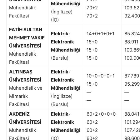
Mühendisliği
Mühendislik
70+2
103.52
(İngilizce)
Fakültesi
70+2
92.400
(İÖ)
FATİH SULTAN
Elektrik-
14+0+1+0+1
85.824
MEHMET VAKIF
Elektronik
15+0
88.911
ÜNİVERSİTESİ
Mühendisliği
15+0
100.86
Mühendislik
(Burslu)
15+0
100.00
Fakültesi
ALTINBAŞ
Elektrik-
10+0+0+0+1
87.789
ÜNİVERSİTESİ
Elektronik
15+0
95.299
Mühendislik ve
Mühendisliği
—
—
Mimarlık
(İngilizce)
—
—
Fakültesi
(Burslu)
AKDENİZ
Elektrik-
60+2+0+0+0
88.041
ÜNİVERSİTESİ
Elektronik
60+2
101.29
Mühendislik
Mühendisliği
60+2
107.42
Fakültesi
(İÖ)
60+2
98.600