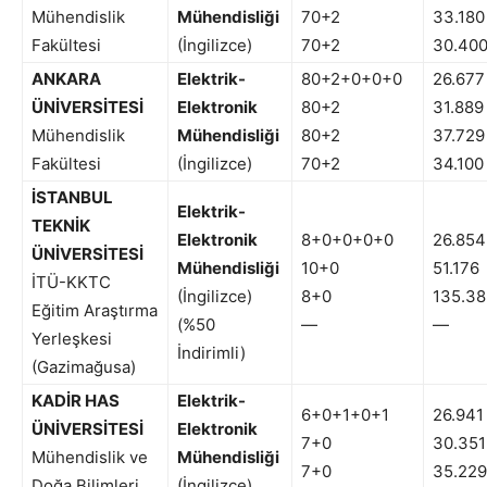
Mühendislik
Mühendisliği
70+2
33.180
Fakültesi
(İngilizce)
70+2
30.40
ANKARA
Elektrik-
80+2+0+0+0
26.677
ÜNİVERSİTESİ
Elektronik
80+2
31.889
Mühendislik
Mühendisliği
80+2
37.729
Fakültesi
(İngilizce)
70+2
34.100
İSTANBUL
Elektrik-
TEKNİK
Elektronik
8+0+0+0+0
26.854
ÜNİVERSİTESİ
Mühendisliği
10+0
51.176
İTÜ-KKTC
(İngilizce)
8+0
135.3
Eğitim Araştırma
(%50
—
—
Yerleşkesi
İndirimli)
(Gazimağusa)
KADİR HAS
Elektrik-
6+0+1+0+1
26.941
ÜNİVERSİTESİ
Elektronik
7+0
30.351
Mühendislik ve
Mühendisliği
7+0
35.229
Doğa Bilimleri
(İngilizce)