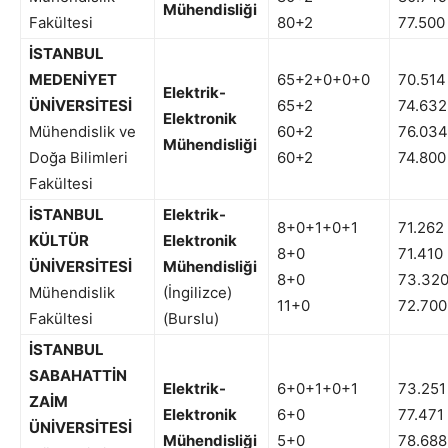
Mühendisliği
Fakültesi
80+2
77.500
İSTANBUL
MEDENİYET
65+2+0+0+0
70.514
Elektrik-
ÜNİVERSİTESİ
65+2
74.632
Elektronik
Mühendislik ve
60+2
76.034
Mühendisliği
Doğa Bilimleri
60+2
74.800
Fakültesi
İSTANBUL
Elektrik-
8+0+1+0+1
71.262
KÜLTÜR
Elektronik
8+0
71.410
ÜNİVERSİTESİ
Mühendisliği
8+0
73.32
Mühendislik
(İngilizce)
11+0
72.700
Fakültesi
(Burslu)
İSTANBUL
SABAHATTİN
Elektrik-
6+0+1+0+1
73.251
ZAİM
Elektronik
6+0
77.471
ÜNİVERSİTESİ
Mühendisliği
5+0
78.688