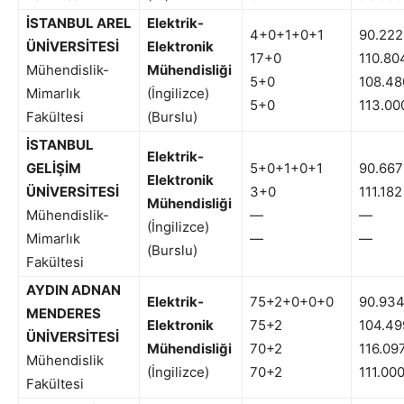
İSTANBUL AREL
Elektrik-
4+0+1+0+1
90.222
ÜNİVERSİTESİ
Elektronik
17+0
110.80
Mühendislik-
Mühendisliği
5+0
108.48
Mimarlık
(İngilizce)
5+0
113.00
Fakültesi
(Burslu)
İSTANBUL
Elektrik-
GELİŞİM
5+0+1+0+1
90.667
Elektronik
ÜNİVERSİTESİ
3+0
111.182
Mühendisliği
Mühendislik-
—
—
(İngilizce)
Mimarlık
—
—
(Burslu)
Fakültesi
AYDIN ADNAN
Elektrik-
75+2+0+0+0
90.93
MENDERES
Elektronik
75+2
104.49
ÜNİVERSİTESİ
Mühendisliği
70+2
116.09
Mühendislik
(İngilizce)
70+2
111.00
Fakültesi