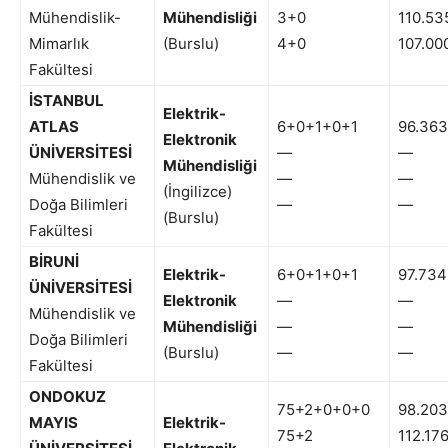
Mühendislik-
Mühendisliği
3+0
110.53
Mimarlık
(Burslu)
4+0
107.00
Fakültesi
İSTANBUL
Elektrik-
ATLAS
6+0+1+0+1
96.363
Elektronik
ÜNİVERSİTESİ
—
—
Mühendisliği
Mühendislik ve
—
—
(İngilizce)
Doğa Bilimleri
—
—
(Burslu)
Fakültesi
BİRUNİ
Elektrik-
6+0+1+0+1
97.734
ÜNİVERSİTESİ
Elektronik
—
—
Mühendislik ve
Mühendisliği
—
—
Doğa Bilimleri
(Burslu)
—
—
Fakültesi
ONDOKUZ
75+2+0+0+0
98.203
MAYIS
Elektrik-
75+2
112.17