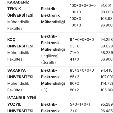
KARADENİZ
100+3+0+0+0
91.601
TEKNİK
Elektrik-
100+3
98.003
ÜNİVERSİTESİ
Elektronik
100+3
103.98
Mühendislik
Mühendisliği
100+3
96.900
Fakültesi
Elektrik-
KOÇ
94+0+0+0+0
94.258
Elektronik
ÜNİVERSİTESİ
93+0
89.629
Mühendisliği
Mühendislik
71+0
68.239
(İngilizce)
Fakültesi
41+0
66.900
(Ücretli)
SAKARYA
Elektrik-
85+3+0+0+0
94.418
ÜNİVERSİTESİ
Elektronik
85+3
107.00
Mühendislik
Mühendisliği
80+2
114.72
Fakültesi
(İÖ)
80+2
105.00
İSTANBUL YENİ
YÜZYIL
Elektrik-
5+0+1+0+1
95.289
ÜNİVERSİTESİ
Elektronik
3+0
96.485