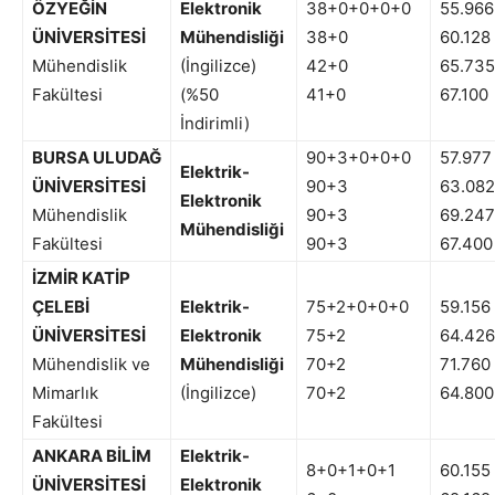
ÖZYEĞİN
Elektronik
38+0+0+0+0
55.966
ÜNİVERSİTESİ
Mühendisliği
38+0
60.128
Mühendislik
(İngilizce)
42+0
65.735
Fakültesi
(%50
41+0
67.100
İndirimli)
BURSA ULUDAĞ
90+3+0+0+0
57.977
Elektrik-
ÜNİVERSİTESİ
90+3
63.082
Elektronik
Mühendislik
90+3
69.247
Mühendisliği
Fakültesi
90+3
67.400
İZMİR KATİP
ÇELEBİ
Elektrik-
75+2+0+0+0
59.156
ÜNİVERSİTESİ
Elektronik
75+2
64.426
Mühendislik ve
Mühendisliği
70+2
71.760
Mimarlık
(İngilizce)
70+2
64.800
Fakültesi
ANKARA BİLİM
Elektrik-
8+0+1+0+1
60.155
ÜNİVERSİTESİ
Elektronik