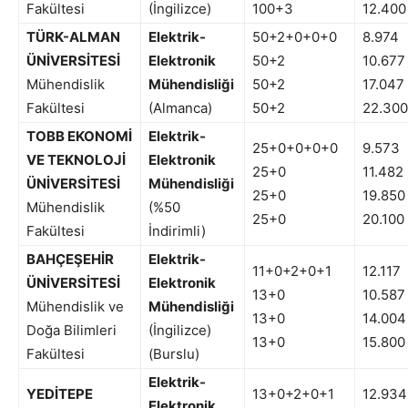
Fakültesi
(İngilizce)
100+3
12.400
TÜRK-ALMAN
Elektrik-
50+2+0+0+0
8.974
ÜNİVERSİTESİ
Elektronik
50+2
10.677
Mühendislik
Mühendisliği
50+2
17.047
Fakültesi
(Almanca)
50+2
22.300
TOBB EKONOMİ
Elektrik-
25+0+0+0+0
9.573
VE TEKNOLOJİ
Elektronik
25+0
11.482
ÜNİVERSİTESİ
Mühendisliği
25+0
19.850
Mühendislik
(%50
25+0
20.100
Fakültesi
İndirimli)
BAHÇEŞEHİR
Elektrik-
11+0+2+0+1
12.117
ÜNİVERSİTESİ
Elektronik
13+0
10.587
Mühendislik ve
Mühendisliği
13+0
14.004
Doğa Bilimleri
(İngilizce)
13+0
15.800
Fakültesi
(Burslu)
Elektrik-
YEDİTEPE
13+0+2+0+1
12.934
Elektronik