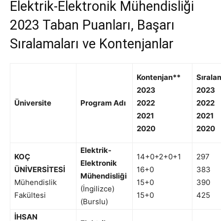
Elektrik-Elektronik Mühendisliği
2023 Taban Puanları, Başarı
Sıralamaları ve Kontenjanlar
Kontenjan**
Sırala
2023
2023
Üniversite
Program Adı
2022
2022
2021
2021
2020
2020
Elektrik-
KOÇ
14+0+2+0+1
297
Elektronik
ÜNİVERSİTESİ
16+0
383
Mühendisliği
Mühendislik
15+0
390
(İngilizce)
Fakültesi
15+0
425
(Burslu)
İHSAN