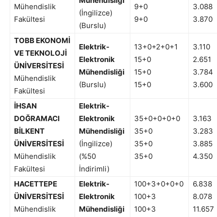
Mühendisliği
Mühendislik
9+0
3.088
(İngilizce)
Fakültesi
9+0
3.870
(Burslu)
TOBB EKONOMİ
Elektrik-
13+0+2+0+1
3.110
VE TEKNOLOJİ
Elektronik
15+0
2.651
ÜNİVERSİTESİ
Mühendisliği
15+0
3.784
Mühendislik
(Burslu)
15+0
3.600
Fakültesi
İHSAN
Elektrik-
DOĞRAMACI
Elektronik
35+0+0+0+0
3.163
BİLKENT
Mühendisliği
35+0
3.283
ÜNİVERSİTESİ
(İngilizce)
35+0
3.885
Mühendislik
(%50
35+0
4.350
Fakültesi
İndirimli)
HACETTEPE
Elektrik-
100+3+0+0+0
6.838
ÜNİVERSİTESİ
Elektronik
100+3
8.078
Mühendislik
Mühendisliği
100+3
11.657