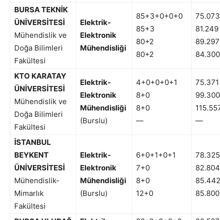
BURSA TEKNİK
85+3+0+0+0
75.073
ÜNİVERSİTESİ
Elektrik-
85+3
81.249
Mühendislik ve
Elektronik
80+2
89.297
Doğa Bilimleri
Mühendisliği
80+2
84.300
Fakültesi
KTO KARATAY
Elektrik-
4+0+0+0+1
75.371
ÜNİVERSİTESİ
Elektronik
8+0
99.300
Mühendislik ve
Mühendisliği
8+0
115.55
Doğa Bilimleri
(Burslu)
—
—
Fakültesi
İSTANBUL
BEYKENT
Elektrik-
6+0+1+0+1
78.325
ÜNİVERSİTESİ
Elektronik
7+0
82.804
Mühendislik-
Mühendisliği
8+0
85.44
Mimarlık
(Burslu)
12+0
85.800
Fakültesi