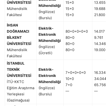
ÜNİVERSİTESİ
15+0
13.655
Mühendisliği
Mühendislik
15+0
19.688
(İngilizce)
Fakültesi
15+0
21.800
(Burslu)
İHSAN
Elektrik-
DOĞRAMACI
80+0+0+0+0
14.017
Elektronik
BİLKENT
80+0
9.761
Mühendisliği
ÜNİVERSİTESİ
80+0
14.346
(İngilizce)
Mühendislik
80+0
19.000
(Ücretli)
Fakültesi
İSTANBUL
TEKNİK
Elektrik-
7+0+0+0+0
16.334
ÜNİVERSİTESİ
Elektronik
10+0
34.04
İTÜ-KKTC
Mühendisliği
7+0
65.756
Eğitim Araştırma
(İngilizce)
—
—
Yerleşkesi
(Burslu)
(Gazimağusa)