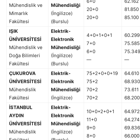
6+0
62.162
Mühendislik ve
Mühendisliği
20+0
81.850
Mimarlık
(İngilizce)
20+0
85.100
Fakültesi
(Burslu)
IŞIK
Elektrik-
4+0+1+0+1
60.299
ÜNİVERSİTESİ
Elektronik
7+0
75.585
Mühendislik ve
Mühendisliği
6+0
75.34
Doğa Bilimleri
(İngilizce)
—
—
Fakültesi
(Burslu)
ÇUKUROVA
Elektrik-
75+2+0+0+19
64.610
ÜNİVERSİTESİ
Elektronik
75+2
68.930
Mühendislik
Mühendisliği
70+2
73.611
Fakültesi
(İngilizce)
70+2
68.200
İSTANBUL
Elektrik-
10+0+2+0+1
64.972
AYDIN
Elektronik
11+0
64.274
ÜNİVERSİTESİ
Mühendisliği
9+0
69.836
Mühendislik
(İngilizce)
8+0
66.000
Fakültesi
(Burslu)