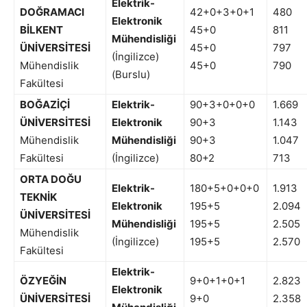
Elektrik-
DOĞRAMACI
42+0+3+0+1
480
Elektronik
BİLKENT
45+0
811
Mühendisliği
ÜNİVERSİTESİ
45+0
797
(İngilizce)
Mühendislik
45+0
790
(Burslu)
Fakültesi
BOĞAZİÇİ
Elektrik-
90+3+0+0+0
1.669
ÜNİVERSİTESİ
Elektronik
90+3
1.143
Mühendislik
Mühendisliği
90+3
1.047
Fakültesi
(İngilizce)
80+2
713
ORTA DOĞU
Elektrik-
180+5+0+0+0
1.913
TEKNİK
Elektronik
195+5
2.094
ÜNİVERSİTESİ
Mühendisliği
195+5
2.505
Mühendislik
(İngilizce)
195+5
2.570
Fakültesi
Elektrik-
ÖZYEĞİN
9+0+1+0+1
2.823
Elektronik
ÜNİVERSİTESİ
9+0
2.358