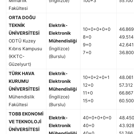
Mimarlık
(İngilizce)
100+3
55.100
Fakültesi
ORTA DOĞU
TEKNİK
Elektrik-
10+0+0+0+0
46.869
ÜNİVERSİTESİ
Elektronik
8+0
49.514
ODTÜ Kuzey
Mühendisliği
9+0
42.641
Kıbrıs Kampusu
(İngilizce)
7+0
36.800
(KKTC-
(Burslu)
Güzelyurt)
TÜRK HAVA
Elektrik-
10+0+2+0+1
48.061
KURUMU
Elektronik
12+0
57.312
ÜNİVERSİTESİ
Mühendisliği
11+0
66.867
Mühendislik
(İngilizce)
15+0
60.500
Fakültesi
(Burslu)
TOBB EKONOMİ
Elektrik-
40+0+0+0+0
48.45
VE TEKNOLOJİ
Elektronik
40+0
43.92
ÜNİVERSİTESİ
Mühendisliği
40+0
51.766