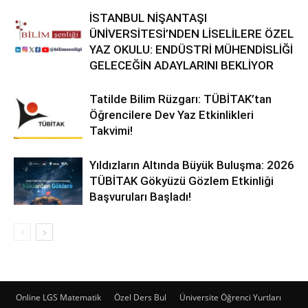
İSTANBUL NİŞANTAŞI
ÜNİVERSİTESİ’NDEN LİSELİLERE ÖZEL
YAZ OKULU: ENDÜSTRİ MÜHENDİSLİĞİ
GELECEĞİN ADAYLARINI BEKLİYOR
Tatilde Bilim Rüzgarı: TÜBİTAK’tan
Öğrencilere Dev Yaz Etkinlikleri
Takvimi!
Yıldızların Altında Büyük Buluşma: 2026
TÜBİTAK Gökyüzü Gözlem Etkinliği
Başvuruları Başladı!
Online LGS Matematik
Özel Ders Bul
Üniversite Öğrenci Yurtları