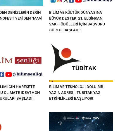
EN DENİZLERİN DERİN
BİLİM VE KÜLTÜR DÜNYASINA
KNOFEST YENİDEN “MAVİ
BÜYÜK DESTEK: 21. ELGİNKAN
VAKFI ÖDÜLLERİ İÇİN BAŞVURU
SÜRECİ BAŞLADI!
LİM İÇİN HAREKETE
BİLİM VE TEKNOLOJİ DOLU BİR
“EU CLIMATE IDEATHON
YAZIN ADRESİ: TÜBİTAK YAZ
VURULARI BAŞLADI!
ETKİNLİKLERİ BAŞLIYOR!