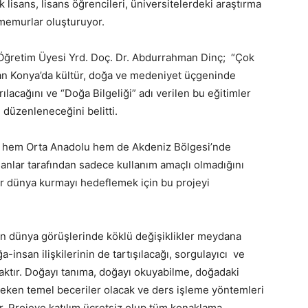
k lisans, lisans öğrencileri, üniversitelerdeki araştırma
 memurlar oluşturuyor.
 Öğretim Üyesi Yrd. Doç. Dr. Abdurrahman Dinç; “Çok
lan Konya’da kültür, doğa ve medeniyet üçgeninde
rılacağını ve “Doğa Bilgeliği” adı verilen bu eğitimler
 düzenleneceğini belitti.
nın hem Orta Anadolu hem de Akdeniz Bölgesi’nde
sanlar tarafından sadece kullanım amaçlı olmadığını
bir dünya kurmayı hedeflemek için bu projeyi
ın dünya görüşlerinde köklü değişiklikler meydana
ğa-insan ilişkilerinin de tartışılacağı, sorgulayıcı ve
aktır. Doğayı tanıma, doğayı okuyabilme, doğadaki
ereken temel beceriler olacak ve ders işleme yöntemleri
r. Projeye katılım ücretsiz olup tüm konaklama