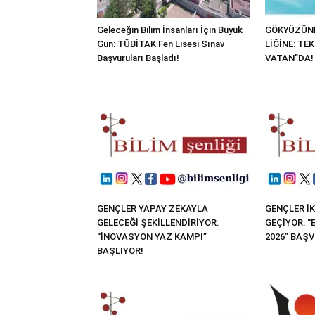
Geleceğin Bilim İnsanları İçin Büyük
GÖKYÜZÜND
Gün: TÜBİTAK Fen Lisesi Sınav
LİĞİNE: TE
Başvuruları Başladı!
VATAN”DA!
GENÇLER YAPAY ZEKAYLA
GENÇLER İK
GELECEĞİ ŞEKİLLENDİRİYOR:
GEÇİYOR: 
“İNOVASYON YAZ KAMPI”
2026” BAŞ
BAŞLIYOR!