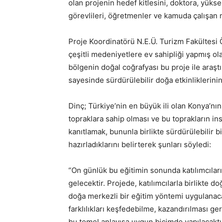
olan projenin hedef kitlesini, doktora, yükse
görevlileri, öğretmenler ve kamuda çalışan
Proje Koordinatörü N.E.Ü. Turizm Fakültesi
çeşitli medeniyetlere ev sahipliği yapmış o
bölgenin doğal coğrafyası bu proje ile araştı
sayesinde sürdürülebilir doğa etkinliklerinin
Dinç; Türkiye’nin en büyük ili olan Konya’
topraklara sahip olması ve bu toprakların in
kanıtlamak, bununla birlikte sürdürülebilir 
hazırladıklarını belirterek şunları söyledi:
“On günlük bu eğitimin sonunda katılımcılar
gelecektir. Projede, katılımcılarla birlikte do
doğa merkezli bir eğitim yöntemi uygulanac
farklılıkları keşfedebilme, kazandırılması g
bu temel anlayışa uygun biçimde yapılacaktı