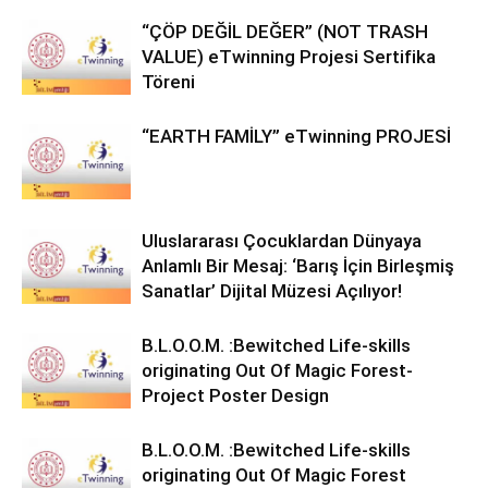
“ÇÖP DEĞİL DEĞER” (NOT TRASH
VALUE) eTwinning Projesi Sertifika
Töreni
“EARTH FAMİLY” eTwinning PROJESİ
Uluslararası Çocuklardan Dünyaya
Anlamlı Bir Mesaj: ‘Barış İçin Birleşmiş
Sanatlar’ Dijital Müzesi Açılıyor!
B.L.O.O.M. :Bewitched Life-skills
originating Out Of Magic Forest-
Project Poster Design
B.L.O.O.M. :Bewitched Life-skills
originating Out Of Magic Forest