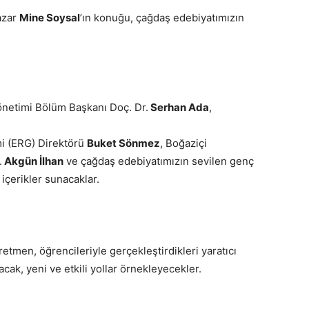
yazar
Mine Soysal
’ın konuğu, çağdaş edebiyatımızın
Yönetimi Bölüm Başkanı Doç. Dr.
Serhan Ada
,
mi (ERG) Direktörü
Buket Sönmez
, Boğaziçi
.
Akgün İlhan
ve çağdaş edebiyatımızın sevilen genç
 içerikler sunacaklar.
tmen, öğrencileriyle gerçekleştirdikleri yaratıcı
ak, yeni ve etkili yollar örnekleyecekler.