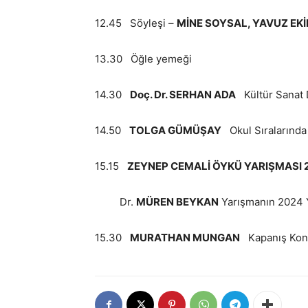
12.45 Söyleşi –
MİNE SOYSAL, YAVUZ EKİ
13.30 Öğle yemeği
14.30
Doç. Dr. SERHAN ADA
Kültür Sanat 
14.50
TOLGA GÜMÜŞAY
Okul Sıralarında
15.15
ZEYNEP CEMALİ ÖYKÜ YARIŞMASI 
Dr.
MÜREN BEYKAN
Yarışmanın 2024 Y
15.30
MURATHAN MUNGAN
Kapanış Ko