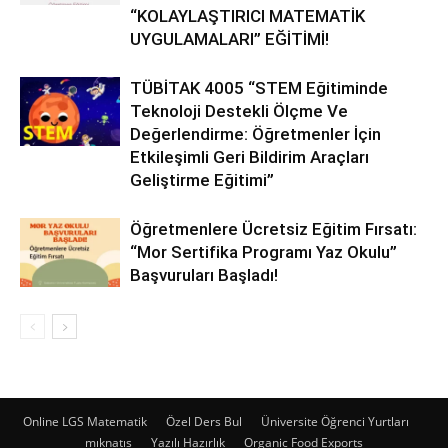
“KOLAYLAŞTIRICI MATEMATİK
UYGULAMALARI” EĞİTİMİ!
TÜBİTAK 4005 “STEM Eğitiminde
Teknoloji Destekli Ölçme Ve
Değerlendirme: Öğretmenler İçin
Etkileşimli Geri Bildirim Araçları
Geliştirme Eğitimi”
Öğretmenlere Ücretsiz Eğitim Fırsatı:
“Mor Sertifika Programı Yaz Okulu”
Başvuruları Başladı!
Online LGS Matematik
Özel Ders Bul
Üniversite Öğrenci Yurtları
mıknatıs
Yazılı Hazırlık
Organic Food Exports