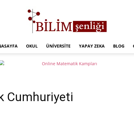
NASAYFA
OKUL
ÜNIVERSITE
YAPAY ZEKA
BLOG
Türkiye
Eğitim
k Cumhuriyeti
Kampüsü