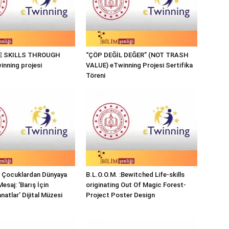
FE SKILLS THROUGH
“ÇÖP DEĞİL DEĞER” (NOT TRASH
nning projesi
VALUE) eTwinning Projesi Sertifika
Töreni
ı Çocuklardan Dünyaya
B.L.O.O.M. :Bewitched Life-skills
Mesaj: ‘Barış İçin
originating Out Of Magic Forest-
natlar’ Dijital Müzesi
Project Poster Design