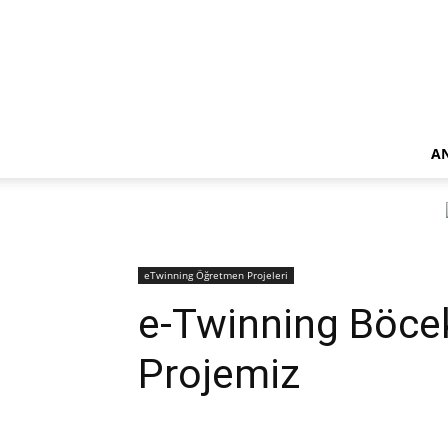
A
eTwinning Öğretmen Projeleri
e-Twinning Böce
Projemiz