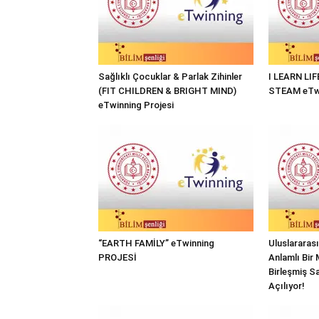
Sağlıklı Çocuklar & Parlak Zihinler
I LEARN LI
(FIT CHILDREN & BRIGHT MIND)
STEAM eTwi
eTwinning Projesi
“EARTH FAMİLY” eTwinning
Uluslararas
PROJESİ
Anlamlı Bir 
Birleşmiş Sa
Açılıyor!