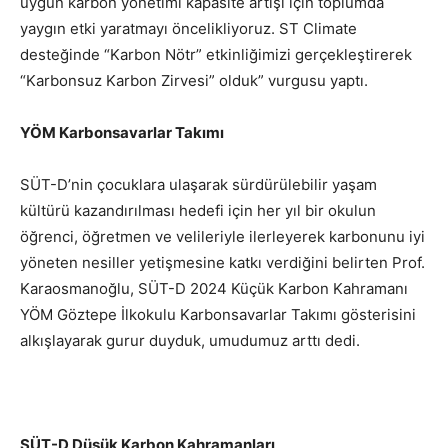
uygun karbon yönetimi kapasite artışı için toplumda
yaygın etki yaratmayı öncelikliyoruz. ST Climate
desteğinde “Karbon Nötr” etkinliğimizi gerçekleştirerek
“Karbonsuz Karbon Zirvesi” olduk” vurgusu yaptı.
YÖM Karbonsavarlar Takımı
SÜT-D’nin çocuklara ulaşarak sürdürülebilir yaşam
kültürü kazandırılması hedefi için her yıl bir okulun
öğrenci, öğretmen ve velileriyle ilerleyerek karbonunu iyi
yöneten nesiller yetişmesine katkı verdiğini belirten Prof.
Karaosmanoğlu, SÜT-D 2024 Küçük Karbon Kahramanı
YÖM Göztepe İlkokulu Karbonsavarlar Takımı gösterisini
alkışlayarak gurur duyduk, umudumuz arttı dedi.
SÜT-D Düşük Karbon Kahramanları