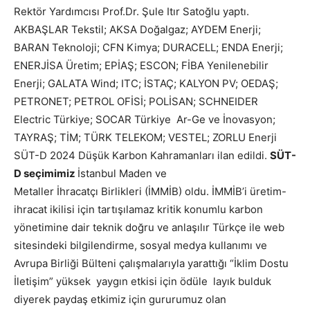
Rektör Yardımcısı Prof.Dr. Şule Itır Satoğlu yaptı.
AKBAŞLAR Tekstil; AKSA Doğalgaz; AYDEM Enerji;
BARAN Teknoloji; CFN Kimya; DURACELL; ENDA Enerji;
ENERJİSA Üretim; EPİAŞ; ESCON; FİBA Yenilenebilir
Enerji; GALATA Wind; ITC; İSTAÇ; KALYON PV; OEDAŞ;
PETRONET; PETROL OFİSİ; POLİSAN; SCHNEIDER
Electric Türkiye; SOCAR Türkiye Ar-Ge ve İnovasyon;
TAYRAŞ; TİM; TÜRK TELEKOM; VESTEL; ZORLU Enerji
SÜT-D 2024 Düşük Karbon Kahramanları ilan edildi.
SÜT-
D seçimimiz
İstanbul Maden ve
Metaller İhracatçı Birlikleri (İMMİB) oldu. İMMİB’i üretim-
ihracat ikilisi için tartışılamaz kritik konumlu karbon
yönetimine dair teknik doğru ve anlaşılır Türkçe ile web
sitesindeki bilgilendirme, sosyal medya kullanımı ve
Avrupa Birliği Bülteni çalışmalarıyla yarattığı “İklim Dostu
İletişim” yüksek yaygın etkisi için ödüle layık bulduk
diyerek paydaş etkimiz için gururumuz olan