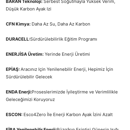
BARAN Teknoloji:
Serbest Soğutmayla Yüksek Verim,
Düşük Karbon Ayak Izi
CFN Kimya:
Daha Az Su, Daha Az Karbon
DURACELL:
Sürdürülebilirlik Eğitim Programı
ENERJİSA Üretim:
Yerinde Enerji Üretimi
EPİAŞ:
Aracınız Için Yenilenebilir Enerji, Hepimiz İçin
Sürdürülebilir Gelecek
ENDA Enerji:
Proseslerimizde İyileştirme ve Verimlilikle
Geleceğimizi Koruyoruz
ESCON:
Esco4Zero İle Enerji Karbon Ayak İzini Azalt
FİBA Yenilenebilir Enerji:
Rüzgârın Esintisi,Güneşin Işığı