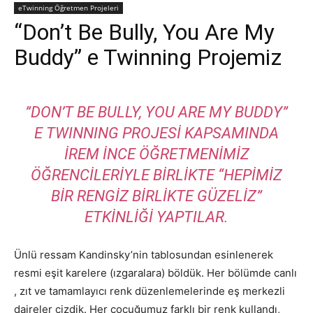
eTwinning Öğretmen Projeleri
“Don’t Be Bully, You Are My
Buddy” e Twinning Projemiz
”DON’T BE BULLY, YOU ARE MY BUDDY”
E TWINNING PROJESI KAPSAMINDA
İREM İNCE ÖĞRETMENIMIZ
ÖĞRENCILERIYLE BIRLIKTE “HEPIMIZ
BIR RENGIZ BIRLIKTE GÜZELIZ”
ETKINLIĞI YAPTILAR.
Ünlü ressam Kandinsky’nin tablosundan esinlenerek
resmi eşit karelere (ızgaralara) böldük. Her bölümde canlı
, zıt ve tamamlayıcı renk düzenlemelerinde eş merkezli
daireler çizdik. Her çocuğumuz farklı bir renk kullandı,