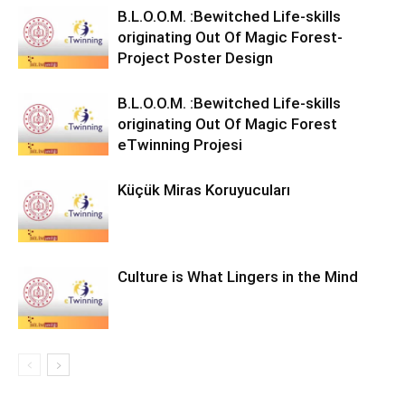
B.L.O.O.M. :Bewitched Life-skills
originating Out Of Magic Forest-
Project Poster Design
B.L.O.O.M. :Bewitched Life-skills
originating Out Of Magic Forest
eTwinning Projesi
Küçük Miras Koruyucuları
Culture is What Lingers in the Mind