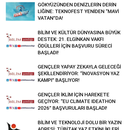
GÖKYÜZÜNDEN DENİZLERİN DERİN
LİĞİNE: TEKNOFEST YENİDEN “MAVİ
VATAN”DA!
BİLİM VE KÜLTÜR DÜNYASINA BÜYÜK
DESTEK: 21. ELGİNKAN VAKFI
ÖDÜLLERİ İÇİN BAŞVURU SÜRECİ
BAŞLADI!
GENÇLER YAPAY ZEKAYLA GELECEĞİ
ŞEKİLLENDİRİYOR: “İNOVASYON YAZ
KAMPI” BAŞLIYOR!
GENÇLER İKLİM İÇİN HAREKETE
GEÇİYOR: “EU CLIMATE IDEATHON
2026” BAŞVURULARI BAŞLADI!
BİLİM VE TEKNOLOJİ DOLU BİR YAZIN
ADRESİ: TÜBİTAK YAZ ETKİNLİKLERİ