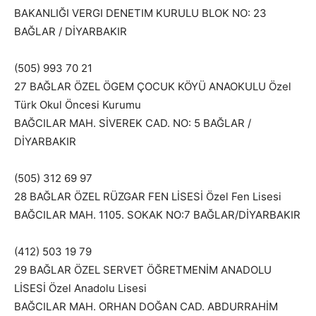
BAKANLIĞI VERGI DENETIM KURULU BLOK NO: 23
BAĞLAR / DİYARBAKIR
(505) 993 70 21
27 BAĞLAR ÖZEL ÖGEM ÇOCUK KÖYÜ ANAOKULU Özel
Türk Okul Öncesi Kurumu
BAĞCILAR MAH. SİVEREK CAD. NO: 5 BAĞLAR /
DİYARBAKIR
(505) 312 69 97
28 BAĞLAR ÖZEL RÜZGAR FEN LİSESİ Özel Fen Lisesi
BAĞCILAR MAH. 1105. SOKAK NO:7 BAĞLAR/DİYARBAKIR
(412) 503 19 79
29 BAĞLAR ÖZEL SERVET ÖĞRETMENİM ANADOLU
LİSESİ Özel Anadolu Lisesi
BAĞCILAR MAH. ORHAN DOĞAN CAD. ABDURRAHİM