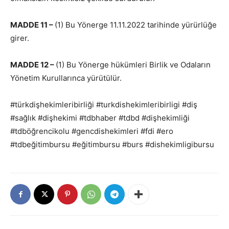
MADDE 11 –
(1) Bu Yönerge 11.11.2022 tarihinde yürürlüğe
girer.
MADDE 12 –
(1) Bu Yönerge hükümleri Birlik ve Odaların
Yönetim Kurullarınca yürütülür.
#türkdişhekimleribirliği #turkdishekimleribirligi #diş
#sağlık #dişhekimi #tdbhaber #tdbd #dişhekimliği
#tdböğrencikolu #gencdishekimleri #fdi #ero
#tdbeğitimbursu #eğitimbursu #burs #dishekimligibursu