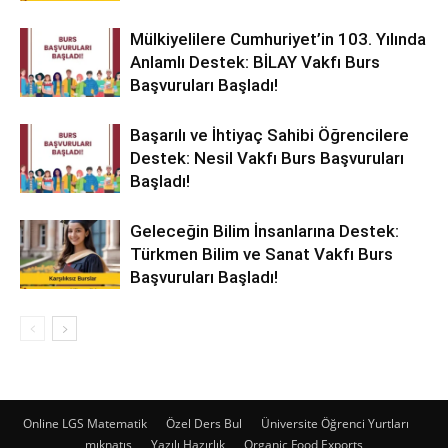
Mülkiyelilere Cumhuriyet’in 103. Yılında
Anlamlı Destek: BİLAY Vakfı Burs
Başvuruları Başladı!
Başarılı ve İhtiyaç Sahibi Öğrencilere
Destek: Nesil Vakfı Burs Başvuruları
Başladı!
Geleceğin Bilim İnsanlarına Destek:
Türkmen Bilim ve Sanat Vakfı Burs
Başvuruları Başladı!
Online LGS Matematik
Özel Ders Bul
Üniversite Öğrenci Yurtları
mıknatıs
Yazılı Hazırlık
Organic Food Exports