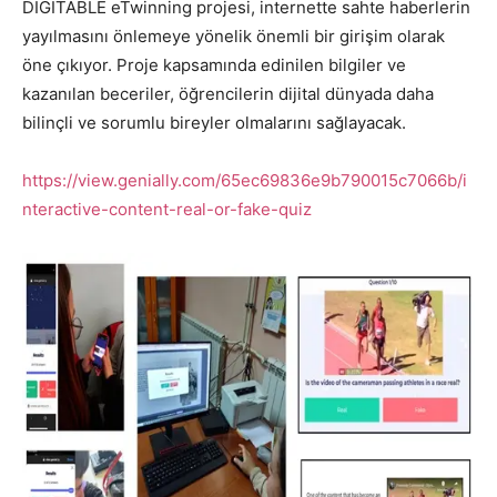
DIGITABLE eTwinning projesi, internette sahte haberlerin
yayılmasını önlemeye yönelik önemli bir girişim olarak
öne çıkıyor. Proje kapsamında edinilen bilgiler ve
kazanılan beceriler, öğrencilerin dijital dünyada daha
bilinçli ve sorumlu bireyler olmalarını sağlayacak.
https://view.genially.com/65ec69836e9b790015c7066b/i
nteractive-content-real-or-fake-quiz