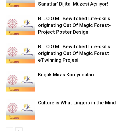
Sanatlar’ Dijital Müzesi Açılıyor!
B.L.O.O.M. :Bewitched Life-skills
originating Out Of Magic Forest-
Project Poster Design
B.L.O.O.M. :Bewitched Life-skills
originating Out Of Magic Forest
eTwinning Projesi
Küçük Miras Koruyucuları
Culture is What Lingers in the Mind