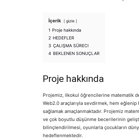
İçerik
gizle
1
Proje hakkında
2
HEDEFLER
3
ÇALIŞMA SÜRECI
4
BEKLENEN SONUÇLAR
Proje hakkında
Projemiz, ilkokul öğrencilerine matematik ders
Web2.0 araçlarıyla sevdirmek, hem eğlenip h
sağlamak amaçlanmaktadır. Projemiz matema
ve çok boyutlu düşünme becerilerinin gelişti
bilinçlendirilmesi, oyunlarla çocukların dü
hedeflenmektedir.