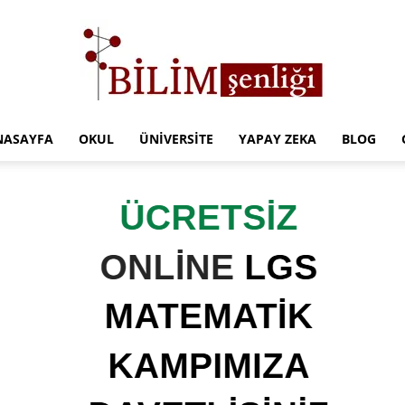
NASAYFA
OKUL
ÜNIVERSITE
YAPAY ZEKA
BLOG
Türkiye
Eğitim
Kampüsü