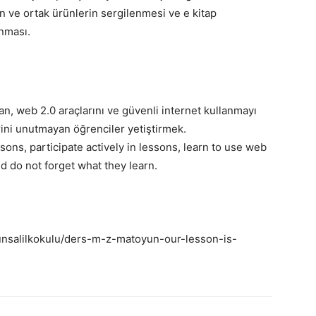
n ve ortak ürünlerin sergilenmesi ve e kitap
nması.
an, web 2.0 araçlarını ve güvenli internet kullanmayı
ni unutmayan öğrenciler yetiştirmek.
ons, participate actively in lessons, learn to use web
nd do not forget what they learn.
unsalilkokulu/ders-m-z-matoyun-our-lesson-is-