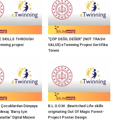
FE SKILLS THROUGH
“ÇÖP DEĞİL DEĞER” (NOT TRASH
nning projesi
VALUE) eTwinning Projesi Sertifika
Töreni
ı Çocuklardan Dünyaya
B.L.O.O.M. :Bewitched Life-skills
Mesaj: ‘Barış İçin
originating Out Of Magic Forest-
natlar’ Dijital Müzesi
Project Poster Design