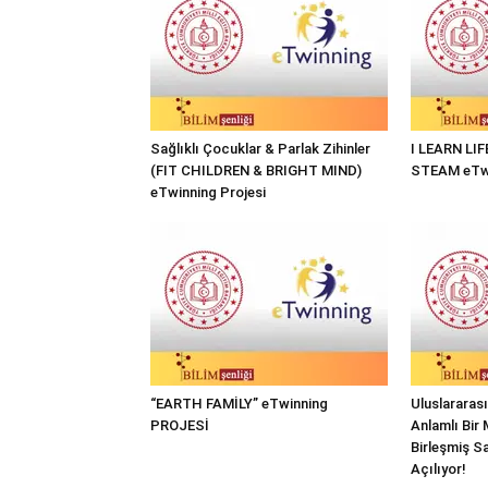
Sağlıklı Çocuklar & Parlak Zihinler
I LEARN LI
(FIT CHILDREN & BRIGHT MIND)
STEAM eTwi
eTwinning Projesi
“EARTH FAMİLY” eTwinning
Uluslararas
PROJESİ
Anlamlı Bir 
Birleşmiş Sa
Açılıyor!