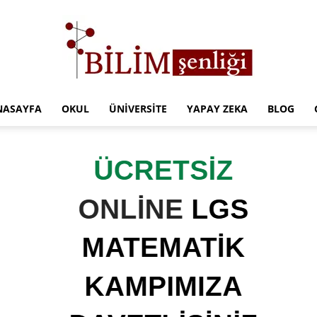
NASAYFA
OKUL
ÜNIVERSITE
YAPAY ZEKA
BLOG
Türkiye
Eğitim
Kampüsü