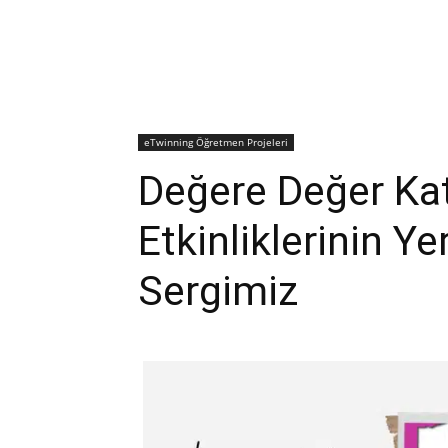
eTwinning Öğretmen Projeleri
Değere Değer Kat
Etkinliklerinin Ye
Sergimiz