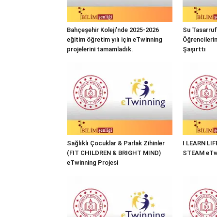
Bahçeşehir Koleji’nde 2025-2026
Su Tasarrufu
eğitim öğretim yılı için eTwinning
Öğrencileri
projelerini tamamladık.
Şaşırttı
Sağlıklı Çocuklar & Parlak Zihinler
I LEARN LI
(FIT CHILDREN & BRIGHT MIND)
STEAM eTwi
eTwinning Projesi