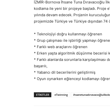
İZMİR-Bornova İhsane Tuna Dıravacıoğlu İlkok
kodlama ile yeni bir projeye başladı. Proje
yılında devam edecek. Projenin kuruculuğun
projemizde Türkiye ve Türkiye dışından 74 
* Teknolojiyi doğru kullanmayı öğrenen
* Grup çalışması ile işbirliği yapmayı öğren
* Farklı web araçlarını öğrenen
* Erken yaşta algoritmik düşünme becerisi 
* Farklı alanlarda sorunlarla karşılaşılma
başarılı,
* Yabancı dil becerilerini geliştirmiş
* Oyun oynarken eğlenceyi kodlamayı öğrenm
ETIKETLER
eTwinning
ihsanetunadıravacıoğluilkok