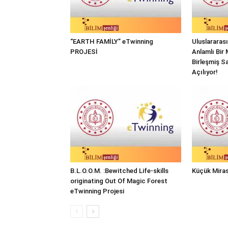
“EARTH FAMİLY” eTwinning
Uluslararas
PROJESİ
Anlamlı Bir 
Birleşmiş Sa
Açılıyor!
B.L.O.O.M. :Bewitched Life-skills
Küçük Miras
originating Out Of Magic Forest
eTwinning Projesi