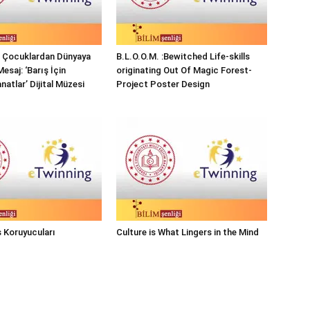
ı Çocuklardan Dünyaya
B.L.O.O.M. :Bewitched Life-skills
Mesaj: ‘Barış İçin
originating Out Of Magic Forest-
natlar’ Dijital Müzesi
Project Poster Design
 Koruyucuları
Culture is What Lingers in the Mind