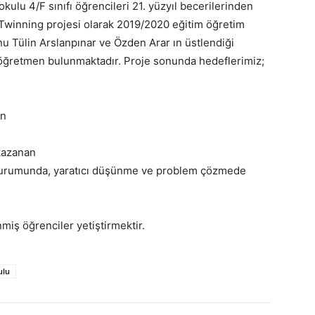
ulu 4/F sınıfı öğrencileri 21. yüzyıl becerilerinden
 eTwinning projesi olarak 2019/2020 eğitim öğretim
u Tülin Arslanpınar ve Özden Arar ın üstlendiği
öğretmen bulunmaktadır. Proje sonunda hedeflerimiz;
en
kazanan
sı durumunda, yaratıcı düşünme ve problem çözmede
iş öğrenciler yetiştirmektir.
ulu