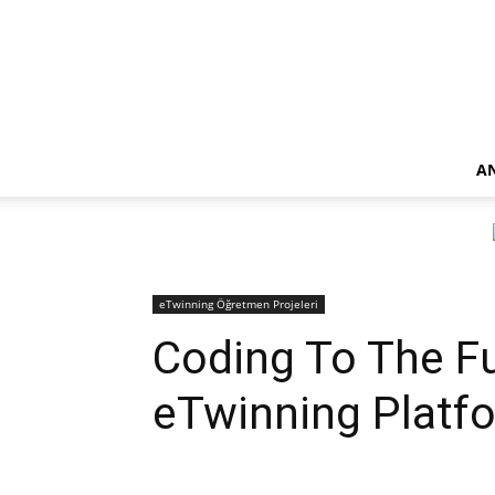
A
eTwinning Öğretmen Projeleri
Coding To The Fu
eTwinning Platf