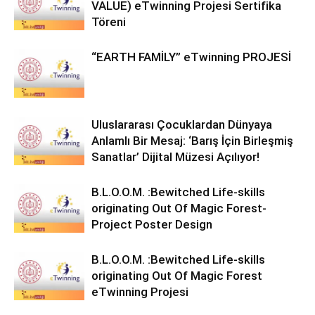
VALUE) eTwinning Projesi Sertifika
Töreni
“EARTH FAMİLY” eTwinning PROJESİ
Uluslararası Çocuklardan Dünyaya
Anlamlı Bir Mesaj: ‘Barış İçin Birleşmiş
Sanatlar’ Dijital Müzesi Açılıyor!
B.L.O.O.M. :Bewitched Life-skills
originating Out Of Magic Forest-
Project Poster Design
B.L.O.O.M. :Bewitched Life-skills
originating Out Of Magic Forest
eTwinning Projesi