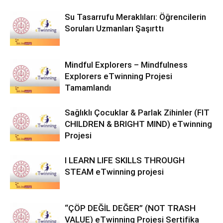
Su Tasarrufu Meraklıları: Öğrencilerin
Soruları Uzmanları Şaşırttı
Mindful Explorers – Mindfulness
Explorers eTwinning Projesi
Tamamlandı
Sağlıklı Çocuklar & Parlak Zihinler (FIT
CHILDREN & BRIGHT MIND) eTwinning
Projesi
I LEARN LIFE SKILLS THROUGH
STEAM eTwinning projesi
“ÇÖP DEĞİL DEĞER” (NOT TRASH
VALUE) eTwinning Projesi Sertifika