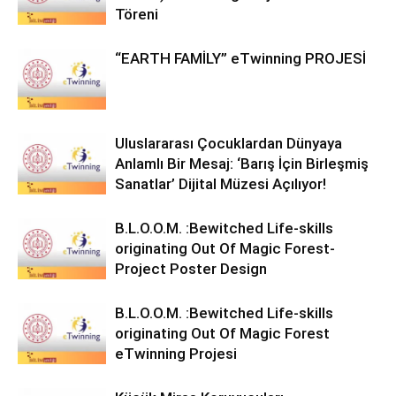
Töreni
“EARTH FAMİLY” eTwinning PROJESİ
Uluslararası Çocuklardan Dünyaya
Anlamlı Bir Mesaj: ‘Barış İçin Birleşmiş
Sanatlar’ Dijital Müzesi Açılıyor!
B.L.O.O.M. :Bewitched Life-skills
originating Out Of Magic Forest-
Project Poster Design
B.L.O.O.M. :Bewitched Life-skills
originating Out Of Magic Forest
eTwinning Projesi