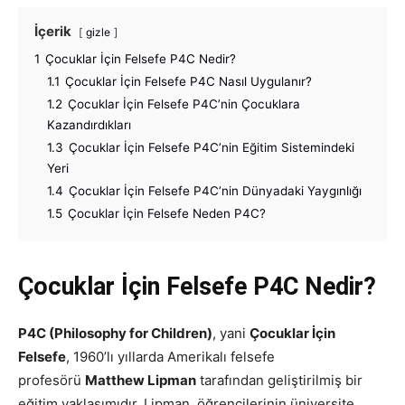
İçerik
gizle
1
Çocuklar İçin Felsefe P4C Nedir?
1.1
Çocuklar İçin Felsefe P4C Nasıl Uygulanır?
1.2
Çocuklar İçin Felsefe P4C’nin Çocuklara
Kazandırdıkları
1.3
Çocuklar İçin Felsefe P4C’nin Eğitim Sistemindeki
Yeri
1.4
Çocuklar İçin Felsefe P4C’nin Dünyadaki Yaygınlığı
1.5
Çocuklar İçin Felsefe Neden P4C?
Çocuklar İçin Felsefe P4C Nedir?
P4C (Philosophy for Children)
, yani
Çocuklar İçin
Felsefe
, 1960’lı yıllarda Amerikalı felsefe
profesörü
Matthew Lipman
tarafından geliştirilmiş bir
eğitim yaklaşımıdır. Lipman, öğrencilerinin üniversite