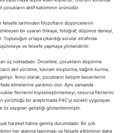
l çocukların aktif katılımının ürünüdür.
 felsefe tarihinden filozofların düşüncelerini
etikleyen bir uyaran (hikaye, fotoğraf, düşünce deneyi,
ır. Topluluğun ortaya çıkardığı sorular etrafında
üşünmeye ve felsefe yapmaya yönlendirilir.
arı üç noktadadır. Öncelikle, çocukların düşünme
kların akıl yürütme, kavram oluşturma, bağıntı kurma,
işir. İkinci olarak, çocukların iletişim becerilerini
i ifade etmelerine yardımcı olur. Aynı zamanda
klar fikirlerini kişiselleştirmemeyi, cesurca fikirlerini
in yürüttüğü bir araştırmada P4C’yi sürekli uygulayan
e öz saygıları geliştiği gözlemlenmiştir.
yal hareket haline gelmiş durumdadır. Bir çok
timin her alanına taşınması ve felsefe eğitiminin daha