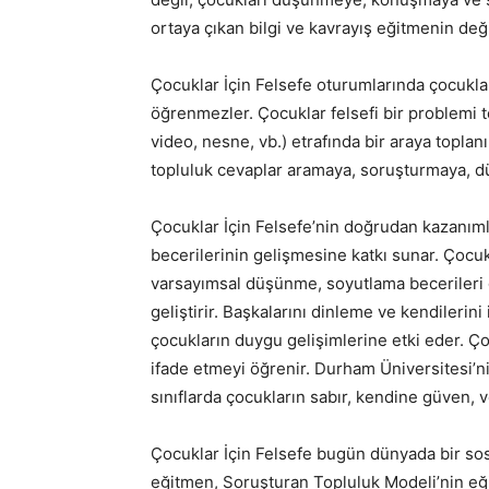
ortaya çıkan bilgi ve kavrayış eğitmenin deği
Çocuklar İçin Felsefe oturumlarında çocuklar
öğrenmezler. Çocuklar felsefi bir problemi t
video, nesne, vb.) etrafında bir araya toplan
topluluk cevaplar aramaya, soruşturmaya, d
Çocuklar İçin Felsefe’nin doğrudan kazanıml
becerilerinin gelişmesine katkı sunar. Çocu
varsayımsal düşünme, soyutlama becerileri gel
geliştirir. Başkalarını dinleme ve kendilerin
çocukların duygu gelişimlerine etki eder. Çocu
ifade etmeyi öğrenir. Durham Üniversitesi’n
sınıflarda çocukların sabır, kendine güven, v
Çocuklar İçin Felsefe bugün dünyada bir sos
eğitmen, Soruşturan Topluluk Modeli’nin eği