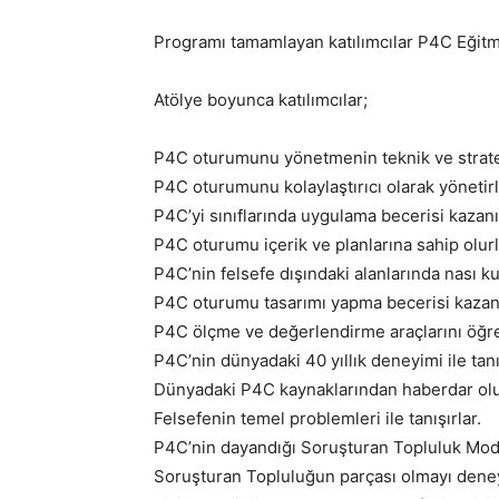
Programı tamamlayan katılımcılar P4C Eğitmen
Atölye boyunca katılımcılar;
P4C oturumunu yönetmenin teknik ve strateji
P4C oturumunu kolaylaştırıcı olarak yönetirl
P4C’yi sınıflarında uygulama becerisi kazanı
P4C oturumu içerik ve planlarına sahip olurl
P4C’nin felsefe dışındaki alanlarında nası kul
P4C oturumu tasarımı yapma becerisi kazanı
P4C ölçme ve değerlendirme araçlarını öğre
P4C’nin dünyadaki 40 yıllık deneyimi ile tanış
Dünyadaki P4C kaynaklarından haberdar olu
Felsefenin temel problemleri ile tanışırlar.
P4C’nin dayandığı Soruşturan Topluluk Modeli
Soruşturan Topluluğun parçası olmayı deney