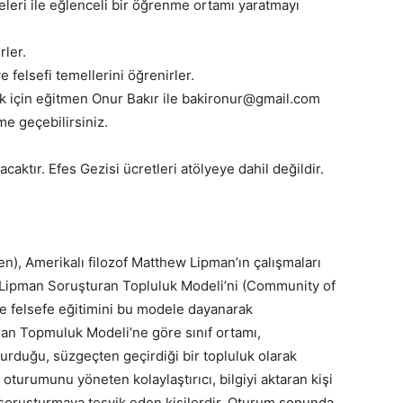
teleri ile eğlenceli bir öğrenme ortamı yaratmayı
rler.
e felsefi temellerini öğrenirler.
nmek için eğitmen Onur Bakır ile bakironur@gmail.com
me geçebilirsiniz.
caktır. Efes Gezisi ücretleri atölyeye dahil değildir.
en), Amerikalı filozof Matthew Lipman’ın çalışmaları
. Lipman Soruşturan Topluluk Modeli’ni (Community of
e felsefe eğitimini bu modele dayanarak
uran Topmuluk Modeli’ne göre sınıf ortamı,
şturduğu, süzgeçten geçirdiği bir topluluk olarak
oturumunu yöneten kolaylaştırıcı, bilgiyi aktaran kişi
soruşturmaya teşvik eden kişilerdir. Oturum sonunda