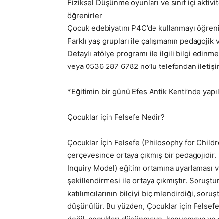
Fiziksel Düşünme oyunları ve sınıf içi aktivi
öğrenirler
Çocuk edebiyatını P4C’de kullanmayı öğreni
Farklı yaş grupları ile çalışmanın pedagojik v
Detaylı atölye programı ile ilgili bilgi edi
veya 0536 287 6782 no’lu telefondan iletişi
*Eğitimin bir günü Efes Antik Kenti’nde yapıla
Çocuklar için Felsefe Nedir?
Çocuklar İçin Felsefe (Philosophy for Childr
çerçevesinde ortaya çıkmış bir pedagojidir
Inquiry Model) eğitim ortamına uyarlaması v
şekillendirmesi ile ortaya çıkmıştır. Soruşt
katılımcılarının bilgiyi biçimlendirdiği, soru
düşünülür. Bu yüzden, Çocuklar için Felsefe 
değil, çocukları düşünmeye, konuşmaya ve 