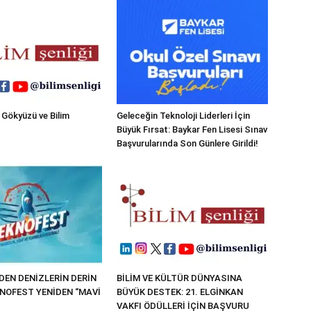
 Gökyüzü ve Bilim
Geleceğin Teknoloji Liderleri İçin
Büyük Fırsat: Baykar Fen Lisesi Sınav
Başvurularında Son Günlere Girildi!
EN DENİZLERİN DERİN
BİLİM VE KÜLTÜR DÜNYASINA
KNOFEST YENİDEN “MAVİ
BÜYÜK DESTEK: 21. ELGİNKAN
VAKFI ÖDÜLLERİ İÇİN BAŞVURU