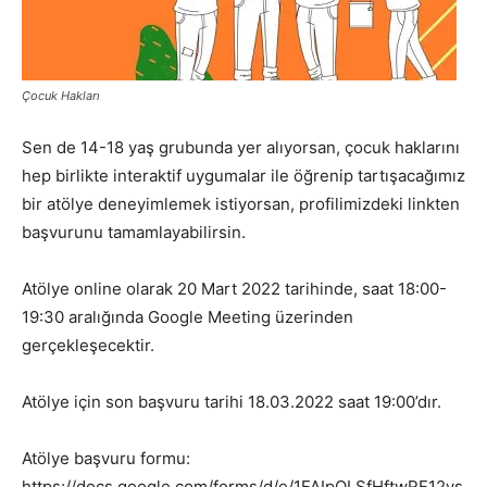
Çocuk Hakları
Sen de 14-18 yaş grubunda yer alıyorsan, çocuk haklarını
hep birlikte interaktif uygumalar ile öğrenip tartışacağımız
bir atölye deneyimlemek istiyorsan, profilimizdeki linkten
başvurunu tamamlayabilirsin.
Atölye online olarak 20 Mart 2022 tarihinde, saat 18:00-
19:30 aralığında Google Meeting üzerinden
gerçekleşecektir.
Atölye için son başvuru tarihi 18.03.2022 saat 19:00’dır.
Atölye başvuru formu:
https://docs.google.com/forms/d/e/1FAIpQLSfHftwRF12ys