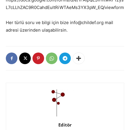
L7cLLhZAC9R0CahdEultRiWTAeMs3YX3pW_EQ/viewform
Her türlü soru ve bilgi için bize info@childef.org mail
adresi üzerinden ulaşabilirsin.
Editör