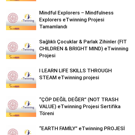
Mindful Explorers – Mindfulness
Explorers eTwinning Projesi
Tamamlandı
Sağlıklı Çocuklar & Parlak Zihinler (FIT
CHILDREN & BRIGHT MIND) eTwinning
Projesi
I LEARN LIFE SKILLS THROUGH
STEAM eTwinning projesi
“ÇÖP DEĞİL DEĞER” (NOT TRASH
VALUE) eTwinning Projesi Sertifika
Töreni
“EARTH FAMİLY” eTwinning PROJESİ