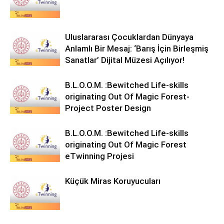
Uluslararası Çocuklardan Dünyaya
Anlamlı Bir Mesaj: ‘Barış İçin Birleşmiş
Sanatlar’ Dijital Müzesi Açılıyor!
B.L.O.O.M. :Bewitched Life-skills
originating Out Of Magic Forest-
Project Poster Design
B.L.O.O.M. :Bewitched Life-skills
originating Out Of Magic Forest
eTwinning Projesi
Küçük Miras Koruyucuları