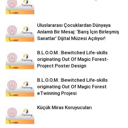
Uluslararası Çocuklardan Dünyaya
Anlamlı Bir Mesaj: ‘Barış İçin Birleşmiş
Sanatlar’ Dijital Müzesi Açılıyor!
B.L.O.O.M. :Bewitched Life-skills
originating Out Of Magic Forest-
Project Poster Design
B.L.O.O.M. :Bewitched Life-skills
originating Out Of Magic Forest
eTwinning Projesi
Küçük Miras Koruyucuları