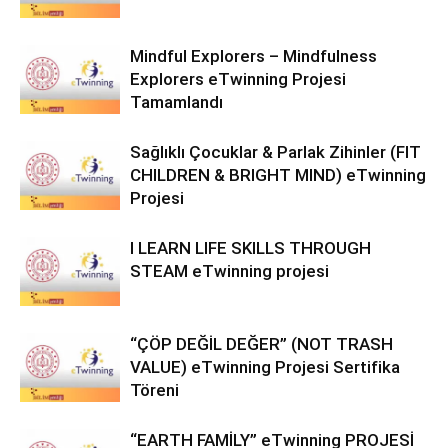
Mindful Explorers – Mindfulness
Explorers eTwinning Projesi
Tamamlandı
Sağlıklı Çocuklar & Parlak Zihinler (FIT
CHILDREN & BRIGHT MIND) eTwinning
Projesi
I LEARN LIFE SKILLS THROUGH
STEAM eTwinning projesi
“ÇÖP DEĞİL DEĞER” (NOT TRASH
VALUE) eTwinning Projesi Sertifika
Töreni
“EARTH FAMİLY” eTwinning PROJESİ