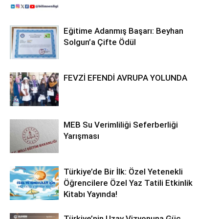
Eğitime Adanmış Başarı: Beyhan
Solgun’a Çifte Ödül
FEVZİ EFENDİ AVRUPA YOLUNDA
MEB Su Verimliliği Seferberliği
Yarışması
Türkiye’de Bir İlk: Özel Yetenekli
Öğrencilere Özel Yaz Tatili Etkinlik
Kitabı Yayında!
Türkiye’nin Uzay Vizyonuna Güç