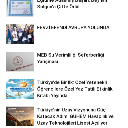
Eğitime Adanmış Başarı: Beyhan
Solgun’a Çifte Ödül
FEVZİ EFENDİ AVRUPA YOLUNDA
MEB Su Verimliliği Seferberliği
Yarışması
Türkiye’de Bir İlk: Özel Yetenekli
Öğrencilere Özel Yaz Tatili Etkinlik
Kitabı Yayında!
Türkiye’nin Uzay Vizyonuna Güç
Katacak Adım: GUHEM Havacılık ve
Uzay Teknolojileri Lisesi Açılıyor!