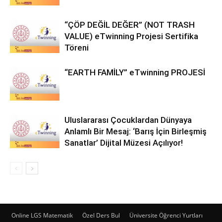
“ÇÖP DEĞİL DEĞER” (NOT TRASH
VALUE) eTwinning Projesi Sertifika
Töreni
“EARTH FAMİLY” eTwinning PROJESİ
Uluslararası Çocuklardan Dünyaya
Anlamlı Bir Mesaj: ‘Barış İçin Birleşmiş
Sanatlar’ Dijital Müzesi Açılıyor!
Online LGS Matematik
Özel Ders Bul
Üniversite Öğrenci Yurtları