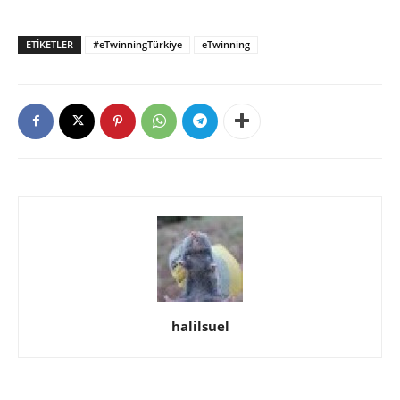
ETIKETLER
#eTwinningTürkiye
eTwinning
halilsuel