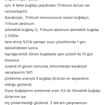
için, 4 farklı buğday çeşidinden (Triticum durum var.
reichenbachii
(karakılçık) , Triticum monococcum (siyez buğdayı),
Triticum aestivum
(ekmeklik buğday 1), Triticum aestivum (ekmeklik buğday
2 )100’er
tane alınıp %2’lik çamaşır suyu çözeltisinde 1 gün
bekletildikten sonra
toprağa ekildi. Ekilen buğdaylar aynı çözelti ile 10 gün
boyunca
sulandı.10 günün sonunda, tohumlardan karakılçık
varyetesinin %61
çimlenme oranıyla 4 buğday türünün en dayanıklısı
olduğu gözlendi.
Siyez buğdayının çimlenme oranı %3 idi. Ekmeklik buğday
türlerinin ise
hiç çimlenmediği gözlendi. 3 tekrarlı çalışmamızın