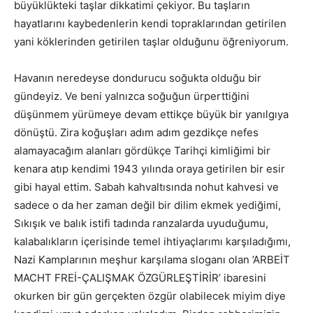
büyüklükteki taşlar dikkatimi çekiyor. Bu taşların
hayatlarını kaybedenlerin kendi topraklarından getirilen
yani köklerinden getirilen taşlar olduğunu öğreniyorum.
Havanın neredeyse dondurucu soğukta olduğu bir
gündeyiz. Ve beni yalnızca soğuğun ürperttiğini
düşünmem yürümeye devam ettikçe büyük bir yanılgıya
dönüştü. Zira koğuşları adım adım gezdikçe nefes
alamayacağım alanları gördükçe Tarihçi kimliğimi bir
kenara atıp kendimi 1943 yılında oraya getirilen bir esir
gibi hayal ettim. Sabah kahvaltısında nohut kahvesi ve
sadece o da her zaman değil bir dilim ekmek yediğimi,
Sıkışık ve balık istifi tadında ranzalarda uyuduğumu,
kalabalıkların içerisinde temel ihtiyaçlarımı karşıladığımı,
Nazi Kamplarının meşhur karşılama sloganı olan ’ARBEİT
MACHT FREİ-ÇALIŞMAK ÖZGÜRLEŞTİRİR’ ibaresini
okurken bir gün gerçekten özgür olabilecek miyim diye