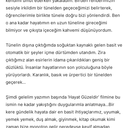
kendimi umut ederken yakaladım. Birden rehberimizin
sesiyle irkildim bir tünelden geçeceğimizi belirterek,
öğrencilerimle birlikte tünele doğru bizi yönlendirdi. Ben
o ana kadar hayatımın en uzun tüneline gireceğimi
bilmiyor ve çıkışta içeceğim kahvemi düşünüyordum.
Tünelin dışına çıktığımda soğuktan kaynaklı gelen basit ve
otomatik bir şeyler içme dürtümden utandım. Zira
çıktığımız alan esirlerin idama çıkarıldıkları geniş bir
düzlüktü. İnsanlar hayatlarının son yolculuğuna böyle
yürüyorlardı. Karanlık, basık ve ürpertici bir tünelden
geçerek…
Şimdi gelelim yazımın başında ‘Hayat Güzeldir’ filmine bu
ismin ne kadar yakıştığını duygularımla anlatmaya…Bir
kere gündelik hayata dair en basit ihtiyaçlarımız, uyumak,
yemek yemek, duş almak, giyinmek, kitap okumak kimi
zaman bize monoton gelir neredeyse keyif almadan