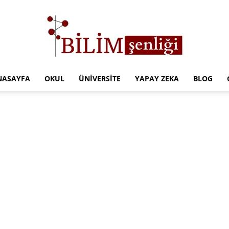
NASAYFA
OKUL
ÜNIVERSITE
YAPAY ZEKA
BLOG
Türkiye
Eğitim
Kampüsü