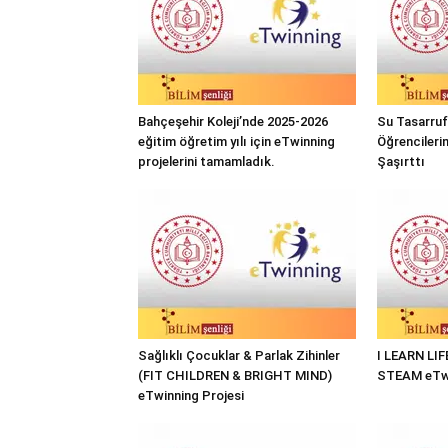
Bahçeşehir Koleji’nde 2025-2026
Su Tasarrufu
eğitim öğretim yılı için eTwinning
Öğrencileri
projelerini tamamladık.
Şaşırttı
Sağlıklı Çocuklar & Parlak Zihinler
I LEARN LI
(FIT CHILDREN & BRIGHT MIND)
STEAM eTwi
eTwinning Projesi