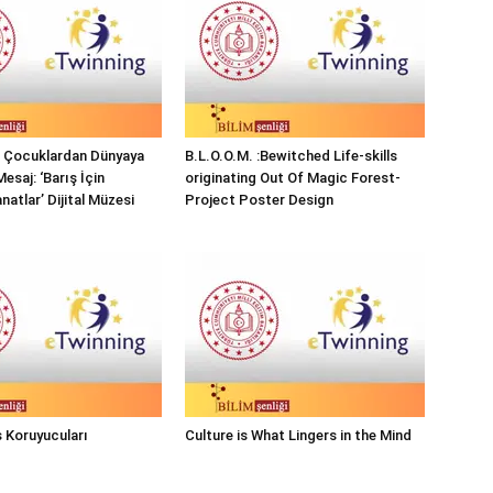
ı Çocuklardan Dünyaya
B.L.O.O.M. :Bewitched Life-skills
Mesaj: ‘Barış İçin
originating Out Of Magic Forest-
natlar’ Dijital Müzesi
Project Poster Design
 Koruyucuları
Culture is What Lingers in the Mind