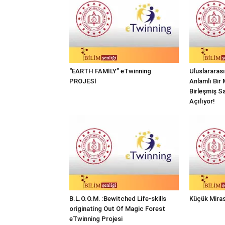
“EARTH FAMİLY” eTwinning
Uluslararas
PROJESİ
Anlamlı Bir 
Birleşmiş Sa
Açılıyor!
B.L.O.O.M. :Bewitched Life-skills
Küçük Miras
originating Out Of Magic Forest
eTwinning Projesi