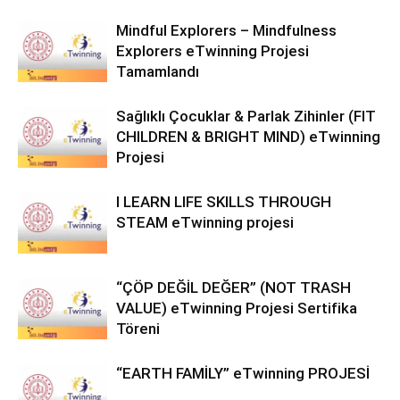
Mindful Explorers – Mindfulness
Explorers eTwinning Projesi
Tamamlandı
Sağlıklı Çocuklar & Parlak Zihinler (FIT
CHILDREN & BRIGHT MIND) eTwinning
Projesi
I LEARN LIFE SKILLS THROUGH
STEAM eTwinning projesi
“ÇÖP DEĞİL DEĞER” (NOT TRASH
VALUE) eTwinning Projesi Sertifika
Töreni
“EARTH FAMİLY” eTwinning PROJESİ