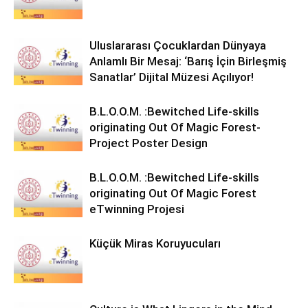
Uluslararası Çocuklardan Dünyaya
Anlamlı Bir Mesaj: ‘Barış İçin Birleşmiş
Sanatlar’ Dijital Müzesi Açılıyor!
B.L.O.O.M. :Bewitched Life-skills
originating Out Of Magic Forest-
Project Poster Design
B.L.O.O.M. :Bewitched Life-skills
originating Out Of Magic Forest
eTwinning Projesi
Küçük Miras Koruyucuları