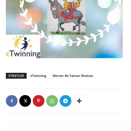
ETIKETLER
eTwinning
Meram Ali Yaman İlkokulu