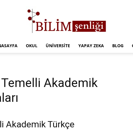
NASAYFA
OKUL
ÜNIVERSITE
YAPAY ZEKA
BLOG
Türkiye
r Temelli Akademik
Eğitim
ları
lli Akademik Türkçe
Kampüsü