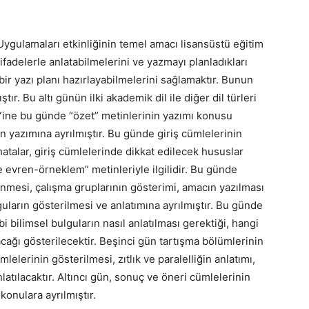
ygulamaları etkinliğinin temel amacı lisansüstü eğitim
ifadelerle anlatabilmelerini ve yazmayı planladıkları
bir yazı planı hazırlayabilmelerini sağlamaktır. Bunun
tır. Bu altı günün ilki akademik dil ile diğer dil türleri
 Yine bu günde “özet” metinlerinin yazımı konusu
nin yazımına ayrılmıştır. Bu günde giriş cümlelerinin
 hatalar, giriş cümlelerinde dikkat edilecek hususlar
 evren-örneklem” metinleriyle ilgilidir. Bu günde
enmesi, çalışma gruplarının gösterimi, amacın yazılması
uların gösterilmesi ve anlatımına ayrılmıştır. Bu günde
gibi bilimsel bulguların nasıl anlatılması gerektiği, hangi
acağı gösterilecektir. Beşinci gün tartışma bölümlerinin
ümlelerinin gösterilmesi, zıtlık ve paralelliğin anlatımı,
latılacaktır. Altıncı gün, sonuç ve öneri cümlelerinin
konulara ayrılmıştır.