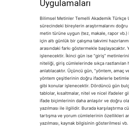
Uygulamaları
Bilimsel Metinler Temelli Akademik Türkçe U
sürecindeki bireylerin araştırmalarını doğru 
metin türüne uygun (tez, makale, rapor vb.) 
için altı günlük bir çalışma takvimi hazırlanmış
arasındaki farkı göstermekle başlayacaktır.
işlenecektir. İkinci gün ise “giriş” metinleri
niteliği, giriş cümlelerinde sıkça rastlanılan
anlatılacaktır. Üçüncü gün, “yöntem, amaç ve
yöntem çeşitlerinin doğru ifadelerle betiml
gibi konular işlenecektir. Dördüncü gün bulg
tablolar, kısaltmalar, nitel ve nicel ifadeler 
ifade biçimlerinin daha anlaşılır ve doğru ol
yazılması ile ilgilidir. Burada karşılaştırma c
tartışma ve yorum cümlelerinin özellikleri an
yazılması, kaynak bilgisinin gösterilmesi vb. 