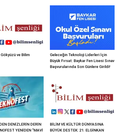
 Gökyüzü ve Bilim
Geleceğin Teknoloji Liderleri İçin
Büyük Fırsat: Baykar Fen Lisesi Sınav
Başvurularında Son Günlere Girildi!
EN DENİZLERİN DERİN
BİLİM VE KÜLTÜR DÜNYASINA
KNOFEST YENİDEN “MAVİ
BÜYÜK DESTEK: 21. ELGİNKAN