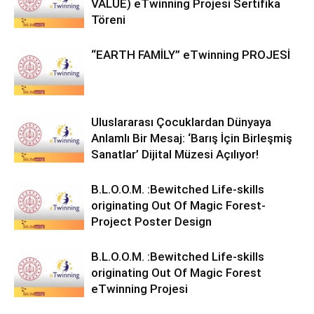
VALUE) eTwinning Projesi Sertifika
Töreni
“EARTH FAMİLY” eTwinning PROJESİ
Uluslararası Çocuklardan Dünyaya
Anlamlı Bir Mesaj: ‘Barış İçin Birleşmiş
Sanatlar’ Dijital Müzesi Açılıyor!
B.L.O.O.M. :Bewitched Life-skills
originating Out Of Magic Forest-
Project Poster Design
B.L.O.O.M. :Bewitched Life-skills
originating Out Of Magic Forest
eTwinning Projesi