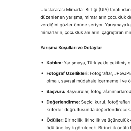
Uluslararası Mimarlar Birliği (UIA) tarafın
düzenlenen yarışma, mimarların çocukluk den
verdiğini gözler önüne seriyor. Yarışmaya kat
mimarların, çocukluk anılarını çağrıştıran mi
Yarışma Koşulları ve Detaylar
Katılım:
Yarışmaya, Türkiye’de çekilmiş en 
Fotoğraf Özellikleri:
Fotoğraflar, JPG/JPE
olmalı, sayısal müdahale içermemeli ve ö
Başvuru:
Başvurular, fotograf.mimarlarod
Değerlendirme:
Seçici kurul, fotoğraflar
kriterler doğrultusunda değerlendirecek.
Ödüller:
Birincilik, ikincilik ve üçüncülük
ödülüne layık görülecek. Birincilik ödülü