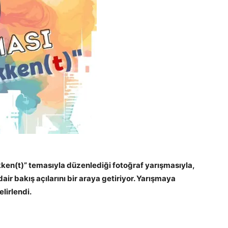
en(t)” temasıyla düzenlediği fotoğraf yarışmasıyla,
ir bakış açılarını bir araya getiriyor. Yarışmaya
lirlendi.