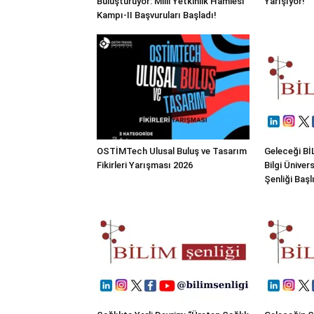
Buluşturuyor: Milli Yetkinlik Hamlesi
Yarışıyor!
Kampı-II Başvuruları Başladı!
OSTİMTech Ulusal Buluş ve Tasarım
Geleceği BİL
Fikirleri Yarışması 2026
Bilgi Üniver
Şenliği Başl