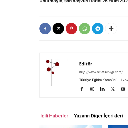
Unutmayın, son başvuru tarihi 25 Ekim 202
Editör
http://www.bilimsenligi.com/
Türkiye Eğitim Kampüsü - İlkokul
İlgili Haberler
Yazarın Diğer İçerikleri