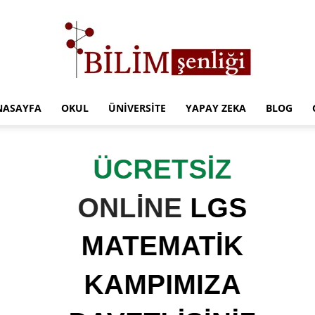
NASAYFA
OKUL
ÜNIVERSITE
YAPAY ZEKA
BLOG
Türkiye
Eğitim
Kampüsü