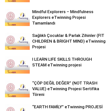
Mindful Explorers – Mindfulness
Explorers eTwinning Projesi
Tamamlandı
Sağlıklı Çocuklar & Parlak Zihinler (FIT
CHILDREN & BRIGHT MIND) eTwinning
Projesi
I LEARN LIFE SKILLS THROUGH
STEAM eTwinning projesi
“ÇÖP DEĞİL DEĞER” (NOT TRASH
VALUE) eTwinning Projesi Sertifika
Töreni
“EARTH FAMİLY” eTwinning PROJESİ