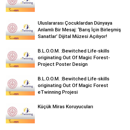
Uluslararası Çocuklardan Dünyaya
Anlamlı Bir Mesaj: ‘Barış İçin Birleşmiş
Sanatlar’ Dijital Müzesi Açılıyor!
B.L.O.O.M. :Bewitched Life-skills
originating Out Of Magic Forest-
Project Poster Design
B.L.O.O.M. :Bewitched Life-skills
originating Out Of Magic Forest
eTwinning Projesi
Küçük Miras Koruyucuları