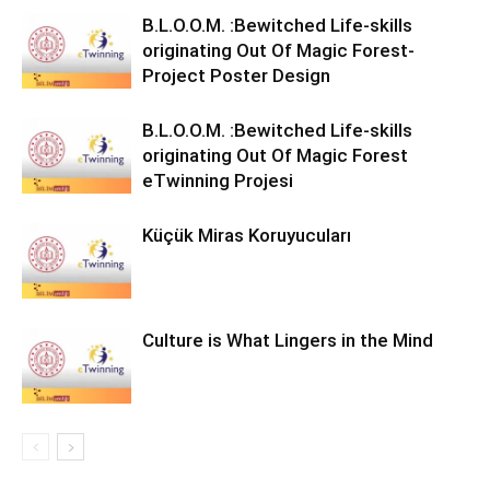
B.L.O.O.M. :Bewitched Life-skills
originating Out Of Magic Forest-
Project Poster Design
B.L.O.O.M. :Bewitched Life-skills
originating Out Of Magic Forest
eTwinning Projesi
Küçük Miras Koruyucuları
Culture is What Lingers in the Mind