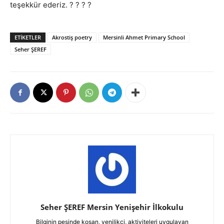
teşekkür ederiz. ? ? ? ?
ETIKETLER
Akrostiş poetry
Mersinli Ahmet Primary School
Seher ŞEREF
Seher ŞEREF Mersin Yenişehir İlkokulu
Bilginin peşinde koşan, yenilikçi, aktiviteleri uygulayan