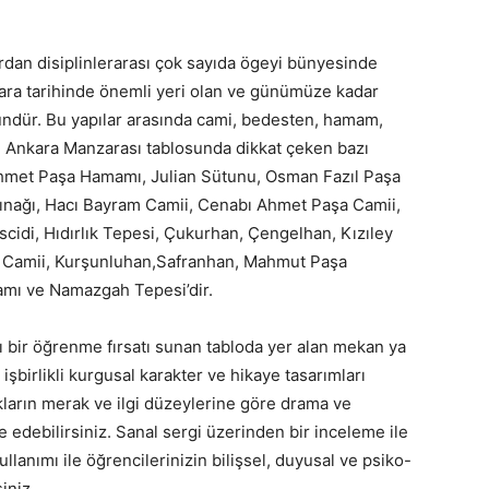
ılardan disiplinlerarası çok sayıda ögeyi bünyesinde
ara tarihinde önemli yeri olan ve günümüze kadar
ndür. Bu yapılar arasında cami, bedesten, hamam,
r. Ankara Manzarası tablosunda dikkat çeken bazı
 Ahmet Paşa Hamamı, Julian Sütunu, Osman Fazıl Paşa
ınağı, Hacı Bayram Camii, Cenabı Ahmet Paşa Camii,
di, Hıdırlık Tepesi, Çukurhan, Çengelhan, Kızıley
din Camii, Kurşunluhan,Safranhan, Mahmut Paşa
mı ve Namazgah Tepesi’dir.
sı bir öğrenme fırsatı sunan tabloda yer alan mekan ya
şbirlikli kurgusal karakter ve hikaye tasarımları
ukların merak ve ilgi düzeylerine göre drama ve
e edebilirsiniz. Sanal sergi üzerinden bir inceleme ile
lanımı ile öğrencilerinizin bilişsel, duyusal ve psiko-
iniz.