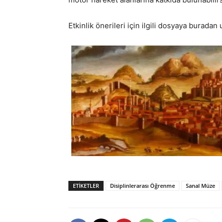
Etkinlik önerileri için ilgili dosyaya buradan u
ETIKETLER
Disiplinlerarası Öğrenme
Sanal Müze