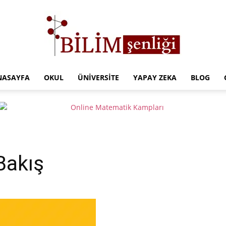
NASAYFA
OKUL
ÜNIVERSITE
YAPAY ZEKA
BLOG
Türkiye
Eğitim
Bakış
Kampüsü