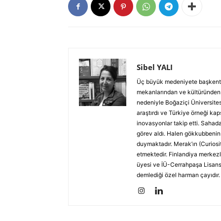
Sibel YALI
Üç büyük medeniyete başkentli
mekanlarından ve kültüründen
nedeniyle Boğaziçi Üniversitesi
araştırdı ve Türkiye örneği kap
inovasyonlar takip etti. Sahad
görev aldı. Halen gökkubbeni
duymaktadır. Merak’ın (Curios
etmektedir. Finlandiya merkezl
üyesi ve İÜ-Cerrahpaşa Lisansü
demlediği özel harman çayıdır. 