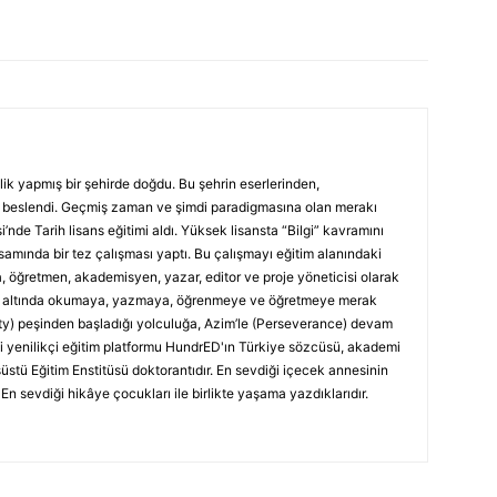
k yapmış bir şehirde doğdu. Bu şehrin eserlerinden,
 beslendi. Geçmiş zaman ve şimdi paradigmasına olan merakı
’nde Tarih lisans eğitimi aldı. Yüksek lisansta “Bilgi” kavramını
samında bir tez çalışması yaptı. Bu çalışmayı eğitim alanındaki
a, öğretmen, akademisyen, yazar, editor ve proje yöneticisi olarak
n altında okumaya, yazmaya, öğrenmeye ve öğretmeye merak
ity) peşinden başladığı yolculuğa, Azim’le (Perseverance) devam
i yenilikçi eğitim platformu HundrED'ın Türkiye sözcüsü, akademi
stü Eğitim Enstitüsü doktorantıdır. En sevdiği içecek annesinin
En sevdiği hikâye çocukları ile birlikte yaşama yazdıklarıdır.