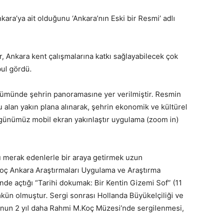
ara’ya ait olduğunu ‘Ankara’nın Eski bir Resmi’ adlı
r, Ankara kent çalışmalarına katkı sağlayabilecek çok
bul gördü.
ölümünde şehrin panoramasıne yer verilmiştir. Resmin
 alan yakın plana alınarak, şehrin ekonomik ve kültürel
 günümüz mobil ekran yakınlaştır uygulama (zoom in)
u merak edenlerle bir araya getirmek uzun
Koç Ankara Araştırmaları Uygulama ve Araştırma
e açtığı “Tarihi dokumak: Bir Kentin Gizemi Sof” (11
mkün olmuştur. Sergi sonrası Hollanda Büyükelçiliği ve
lonun 2 yıl daha Rahmi M.Koç Müzesi’nde sergilenmesi,