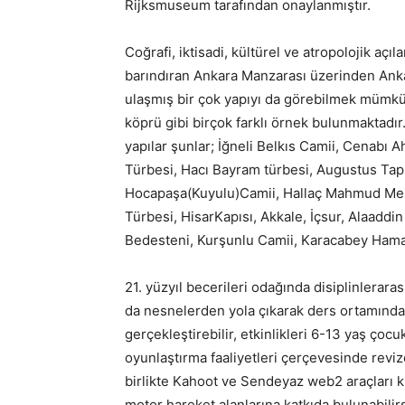
Rijksmuseum tarafından onaylanmıştır.
Coğrafi, iktisadi, kültürel ve atropolojik aç
barındıran Ankara Manzarası üzerinden Ank
ulaşmış bir çok yapıyı da görebilmek mümkü
köprü gibi birçok farklı örnek bulunmaktadı
yapılar şunlar; İğneli Belkıs Camii, Cenabı
Türbesi, Hacı Bayram türbesi, Augustus Tap
Hocapaşa(Kuyulu)Camii, Hallaç Mahmud Mesci
Türbesi, HisarKapısı, Akkale, İçsur, Alaad
Bedesteni, Kurşunlu Camii, Karacabey Hama
21. yüzyıl becerileri odağında disiplinlerara
da nesnelerden yola çıkarak ders ortamında i
gerçekleştirebilir, etkinlikleri 6-13 yaş çoc
oyunlaştırma faaliyetleri çerçevesinde reviz
birlikte Kahoot ve Sendeyaz web2 araçları kul
motor hareket alanlarına katkıda bulunabilirs