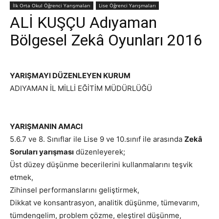
İlk Orta Okul Öğrenci Yarışmaları
Lise Öğrenci Yarışmaları
ALİ KUŞÇU Adıyaman
Bölgesel Zekâ Oyunları 2016
YARIŞMAYI DÜZENLEYEN KURUM
ADIYAMAN İL MİLLİ EĞİTİM MÜDÜRLÜĞÜ
YARIŞMANIN AMACI
5.6.7 ve 8. Sınıflar ile Lise 9 ve 10.sınıf ile arasında
Zekâ
Soruları yarışması
düzenleyerek;
Üst düzey düşünme becerilerini kullanmalarını teşvik
etmek,
Zihinsel performanslarını geliştirmek,
Dikkat ve konsantrasyon, analitik düşünme, tümevarım,
tümdengelim, problem çözme, eleştirel düşünme,