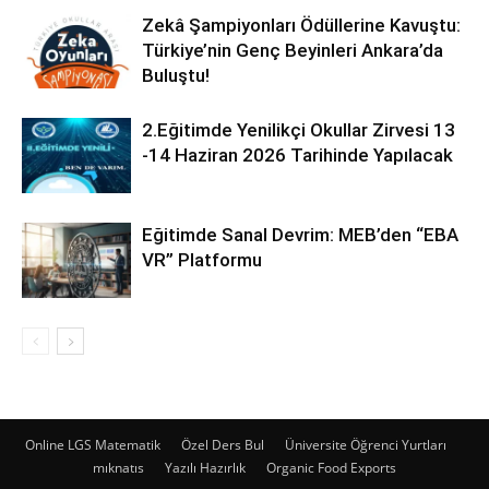
Zekâ Şampiyonları Ödüllerine Kavuştu:
Türkiye’nin Genç Beyinleri Ankara’da
Buluştu!
2.Eğitimde Yenilikçi Okullar Zirvesi 13
-14 Haziran 2026 Tarihinde Yapılacak
Eğitimde Sanal Devrim: MEB’den “EBA
VR” Platformu
Online LGS Matematik
Özel Ders Bul
Üniversite Öğrenci Yurtları
mıknatıs
Yazılı Hazırlık
Organic Food Exports