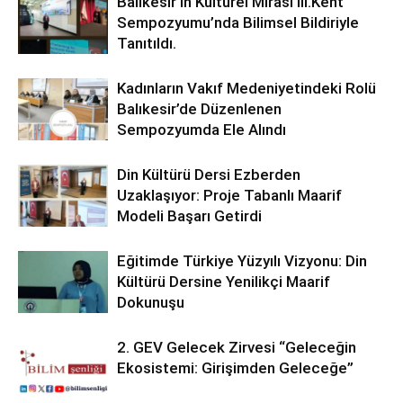
Balıkesir’in Kültürel Mirası lll.Kent
Sempozyumu’nda Bilimsel Bildiriyle
Tanıtıldı.
Kadınların Vakıf Medeniyetindeki Rolü
Balıkesir’de Düzenlenen
Sempozyumda Ele Alındı
Din Kültürü Dersi Ezberden
Uzaklaşıyor: Proje Tabanlı Maarif
Modeli Başarı Getirdi
Eğitimde Türkiye Yüzyılı Vizyonu: Din
Kültürü Dersine Yenilikçi Maarif
Dokunuşu
2. GEV Gelecek Zirvesi “Geleceğin
Ekosistemi: Girişimden Geleceğe”